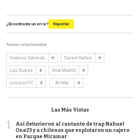
¿Encontraste un error?
Reportar
Temas relacionados
Federico Valverde
Darwin Núñez
Luis Suárez
Real Madrid
Liverpool FC
Al Hilal
Las Más Vistas
1
Así detuvieron al cantante de trap Nahuel
One23 y a chilenos que explotaron un cajero
en Parque Miramar