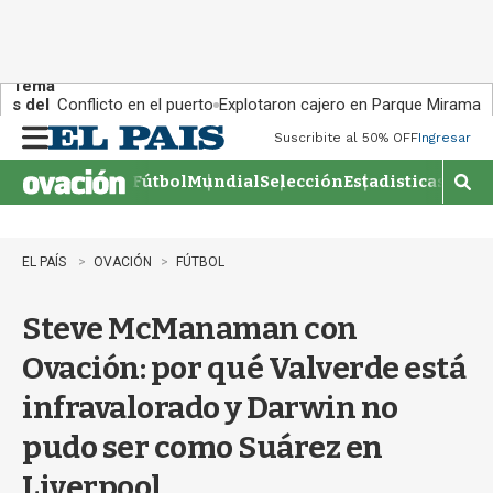
Tema
s del
Conflicto en el puerto
Explotaron cajero en Parque Miramar
día:
Suscribite al 50% OFF
Ingresar
M
e
Fútbol
Mundial
Selección
Estadisticas
Agen
n
M
u
o
s
t
EL PAÍS
OVACIÓN
FÚTBOL
r
a
Steve McManaman con
r
b
Ovación: por qué Valverde está
�
s
infravalorado y Darwin no
q
u
pudo ser como Suárez en
e
d
Liverpool