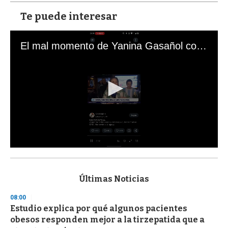
Te puede interesar
El mal momento de Yanina Gasañol con un hincha argentino en "Subrayado"
0
s
e
c
Últimas Noticias
o
n
08:00
d
Estudio explica por qué algunos pacientes
s
o
obesos responden mejor a la tirzepatida que a
f