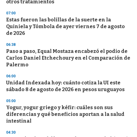
otros tratamientos
3
3
s
07:00
e
Estas fueron las bolillas de la suerte en la
c
Quiniela y Tómbola de ayer viernes 7 de agosto
o
n
de 2026
d
s
06:38
Paso a paso, Equal Mostaza encabezó el podio de
Carlos Daniel Etchechoury en el Comparación de
Palermo
06:00
Unidad Indexada hoy: cuánto cotiza la UI este
sábado 8 de agosto de 2026 en pesos uruguayos
05:00
Yogur, yogur griego y kéfir: cuáles son sus
diferencias y qué beneficios aportan a la salud
intestinal
04:30