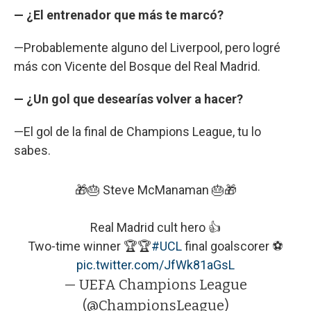
— ¿El entrenador que más te marcó?
—Probablemente alguno del Liverpool, pero logré
más con Vicente del Bosque del Real Madrid.
— ¿Un gol que desearías volver a hacer?
—El gol de la final de Champions League, tu lo
sabes.
🎁🎂 Steve McManaman 🎂🎁
Real Madrid cult hero 👍
Two-time winner 🏆🏆
#UCL
final goalscorer ⚽️
pic.twitter.com/JfWk81aGsL
— UEFA Champions League
(@ChampionsLeague)