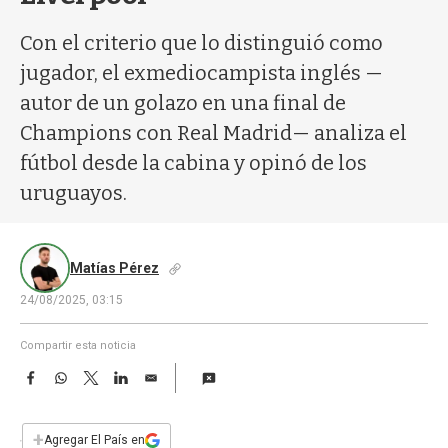
a
Con el criterio que lo distinguió como
jugador, el exmediocampista inglés —
autor de un golazo en una final de
Champions con Real Madrid— analiza el
fútbol desde la cabina y opinó de los
uruguayos.
Matías Pérez
24/08/2025, 03:15
Compartir esta noticia
F
W
T
L
E
a
h
w
i
m
c
a
i
n
a
e
t
t
k
i
+
Agregar El País en