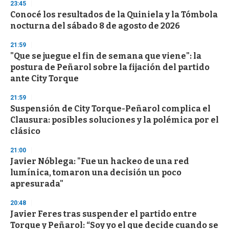
s
23:45
e
Conocé los resultados de la Quiniela y la Tómbola
c
nocturna del sábado 8 de agosto de 2026
o
n
d
21:59
s
"Que se juegue el fin de semana que viene": la
postura de Peñarol sobre la fijación del partido
ante City Torque
21:59
Suspensión de City Torque-Peñarol complica el
Clausura: posibles soluciones y la polémica por el
clásico
21:00
Javier Nóblega: "Fue un hackeo de una red
lumínica, tomaron una decisión un poco
apresurada"
20:48
Javier Feres tras suspender el partido entre
Torque y Peñarol: “Soy yo el que decide cuando se