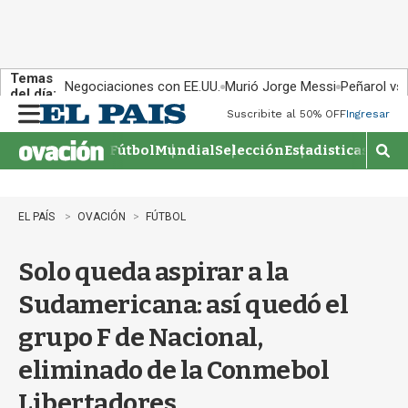
Temas
Negociaciones con EE.UU.
Murió Jorge Messi
Peñarol vs
del día:
Suscribite al 50% OFF
Ingresar
M
e
Fútbol
Mundial
Selección
Estadisticas
Agen
n
M
u
o
s
t
EL PAÍS
OVACIÓN
FÚTBOL
r
a
Solo queda aspirar a la
r
b
Sudamericana: así quedó el
�
s
grupo F de Nacional,
q
u
eliminado de la Conmebol
e
d
Libertadores