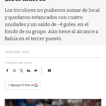
a
Los tricolores no pudieron sumar de local
y quedaron estancados con cuatro
unidades y un saldo de -4 goles, en el
fondo de su grupo. Aún tiene al alcance a
Bahía en el tercer puesto.
15/05/2025, 20:59
Compartir esta noticia
F
W
T
L
E
a
h
w
i
m
c
a
i
n
a
e
t
t
k
i
+
Agregar El País en
b
s
t
e
l
o
A
e
d
o
p
r
I
k
p
n