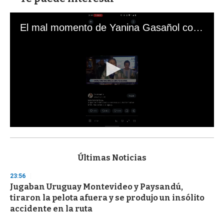
El mal momento de Yanina Gasañol con un hincha argentino en "Subrayado"
0
s
e
c
Últimas Noticias
o
n
23:56
d
Jugaban Uruguay Montevideo y Paysandú,
s
o
tiraron la pelota afuera y se produjo un insólito
f
accidente en la ruta
3
3