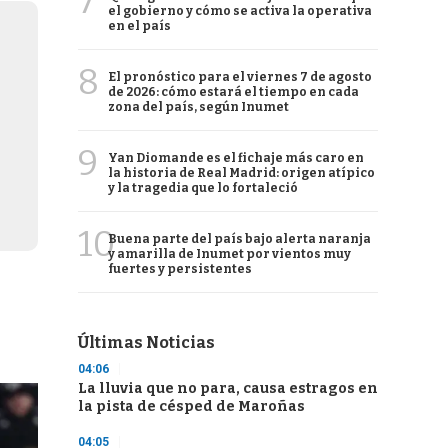
7
el gobierno y cómo se activa la operativa
en el país
8
El pronóstico para el viernes 7 de agosto
de 2026: cómo estará el tiempo en cada
zona del país, según Inumet
9
Yan Diomande es el fichaje más caro en
la historia de Real Madrid: origen atípico
y la tragedia que lo fortaleció
10
Buena parte del país bajo alerta naranja
y amarilla de Inumet por vientos muy
fuertes y persistentes
Últimas Noticias
04:06
La lluvia que no para, causa estragos en
la pista de césped de Maroñas
04:05