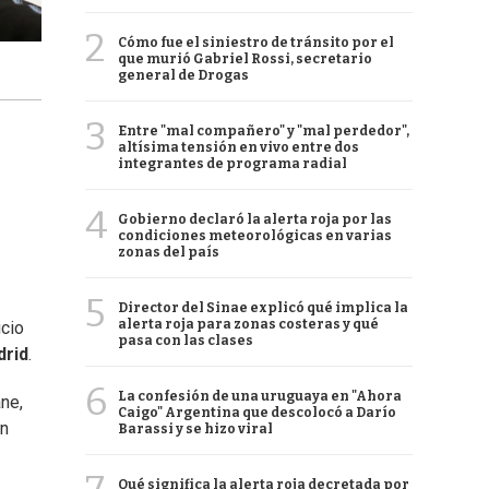
2
Cómo fue el siniestro de tránsito por el
que murió Gabriel Rossi, secretario
general de Drogas
3
Entre "mal compañero" y "mal perdedor",
altísima tensión en vivo entre dos
integrantes de programa radial
4
Gobierno declaró la alerta roja por las
condiciones meteorológicas en varias
zonas del país
5
Director del Sinae explicó qué implica la
alerta roja para zonas costeras y qué
icio
pasa con las clases
drid
.
6
La confesión de una uruguaya en "Ahora
ne,
Caigo" Argentina que descolocó a Darío
an
Barassi y se hizo viral
Qué significa la alerta roja decretada por