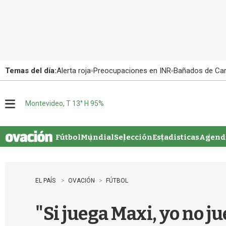
Temas del día:
Alerta roja
Preocupaciones en INR
Bañados de Ca
Montevideo, T 13° H 95%
M
e
n
u
Fútbol
Mundial
Selección
Estadisticas
Agenda
EL PAÍS
OVACIÓN
FÚTBOL
"Si juega Maxi, yo no 