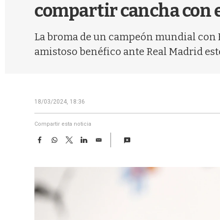
compartir cancha con 
La broma de un campeón mundial con Es
amistoso benéfico ante Real Madrid est
18/03/2024, 18:36
Compartir esta noticia
F
W
T
L
E
a
h
w
i
m
c
a
i
n
a
e
t
t
k
i
b
s
t
e
l
o
A
e
d
o
p
r
I
k
p
n