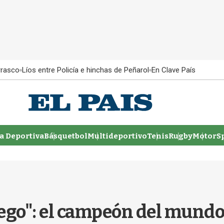
rrasco
Líos entre Policía e hinchas de Peñarol
En Clave País
 Deportiva
Básquetbol
Multideportivo
Tenis
Rugby
MotorSp
juego": el campeón del mundo