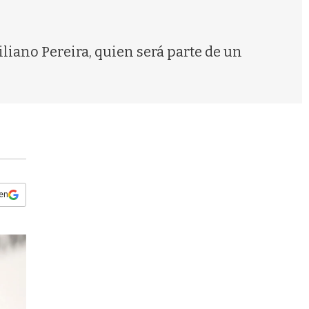
s
q
u
e
ano Pereira, quien será parte de un
d
a
 en