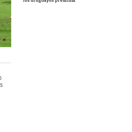
los uruguayos premium
0
5.