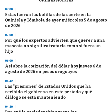
Últimas Noticias
o
n
07:00
d
Estas fueron las bolillas de la suerte en la
s
o
Quiniela y Tómbola de ayer miércoles 5 de agosto
f
de 2026
3
3
s
07:00
e
Por qué los expertos advierten que querer a una
c
mascota no significa tratarla como si fuera un
o
n
hijo
d
s
06:00
Así abre la cotización del dólar hoy jueves 6 de
agosto de 2026 en pesos uruguayos
04:42
Las "presiones" de Estados Unidos que ha
recibido el gobierno en este período y qué
diálogo se está manteniendo
04:30