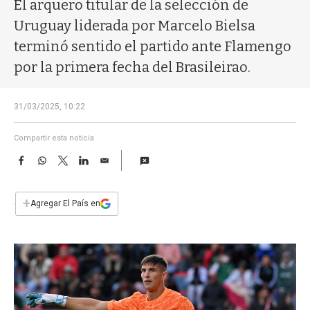
a
El arquero titular de la selección de
Uruguay liderada por Marcelo Bielsa
terminó sentido el partido ante Flamengo
por la primera fecha del Brasileirao.
31/03/2025, 10:22
Compartir esta noticia
F
W
T
L
E
a
h
w
i
m
c
a
i
n
a
e
t
t
k
i
+
Agregar El País en
b
s
t
e
l
o
A
e
d
o
p
r
I
k
p
n