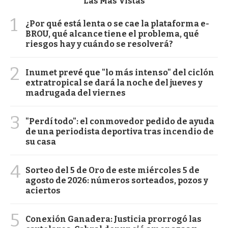
Las Más Vistas
1
¿Por qué está lenta o se cae la plataforma e-
BROU, qué alcance tiene el problema, qué
riesgos hay y cuándo se resolverá?
2
Inumet prevé que "lo más intenso" del ciclón
extratropical se dará la noche del jueves y
madrugada del viernes
3
"Perdí todo": el conmovedor pedido de ayuda
de una periodista deportiva tras incendio de
su casa
4
Sorteo del 5 de Oro de este miércoles 5 de
agosto de 2026: números sorteados, pozos y
aciertos
5
Conexión Ganadera: Justicia prorrogó las