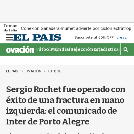
Temas
Conexión Ganadera
Inumet advierte por ciclón extratropi
del día:
Suscribite al 50% OFF
Ingresar
M
e
Fútbol
Mundial
Selección
Estadisticas
Agen
n
M
u
o
s
t
EL PAÍS
OVACIÓN
FÚTBOL
r
a
Sergio Rochet fue operado con
r
b
éxito de una fractura en mano
�
s
izquierda: el comunicado de
q
u
Inter de Porto Alegre
e
d