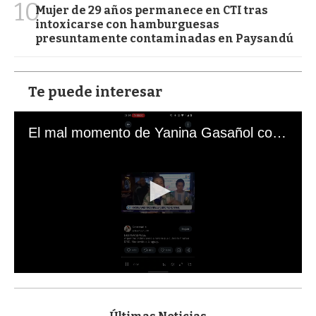
10
Mujer de 29 años permanece en CTI tras
intoxicarse con hamburguesas
presuntamente contaminadas en Paysandú
Te puede interesar
El mal momento de Yanina Gasañol con un hincha argentino en "Subrayado"
0
s
e
c