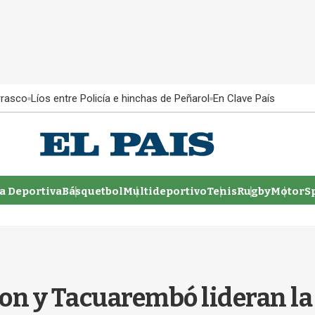
rrasco
Líos entre Policía e hinchas de Peñarol
En Clave País
 Deportiva
Básquetbol
Multideportivo
Tenis
Rugby
MotorSp
ion y Tacuarembó lideran la