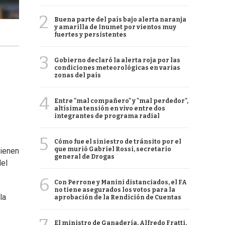
2
Buena parte del país bajo alerta naranja
y amarilla de Inumet por vientos muy
fuertes y persistentes
3
Gobierno declaró la alerta roja por las
condiciones meteorológicas en varias
zonas del país
4
Entre "mal compañero" y "mal perdedor",
altísima tensión en vivo entre dos
integrantes de programa radial
5
Cómo fue el siniestro de tránsito por el
que murió Gabriel Rossi, secretario
tienen
general de Drogas
del
6
Con Perrone y Manini distanciados, el FA
no tiene asegurados los votos para la
la
aprobación de la Rendición de Cuentas
El ministro de Ganadería, Alfredo Fratti,