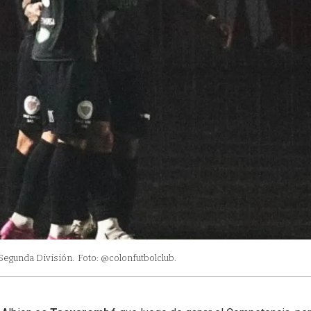
a Segunda División.
Foto: @colonfutbolclub.