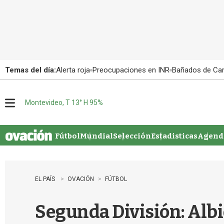
Temas del día:
Alerta roja
Preocupaciones en INR
Bañados de Ca
Montevideo, T 13° H 95%
M
e
n
u
Fútbol
Mundial
Selección
Estadisticas
Agenda
EL PAÍS
OVACIÓN
FÚTBOL
Segunda División: Alb