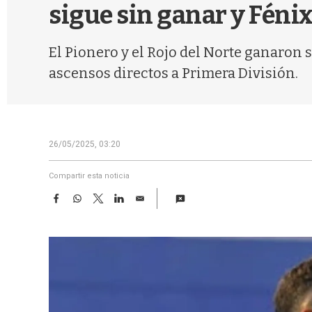
sigue sin ganar y Fénix
El Pionero y el Rojo del Norte ganaron 
ascensos directos a Primera División.
26/05/2025, 03:20
Compartir esta noticia
F
W
T
L
E
a
h
w
i
m
c
a
i
n
a
e
t
t
k
i
b
s
t
e
l
o
A
e
d
o
p
r
I
k
p
n