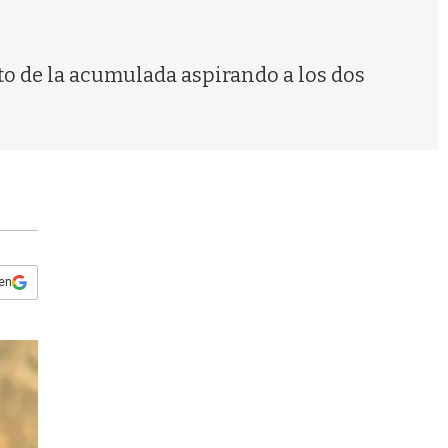
s
q
u
e
lto de la acumulada aspirando a los dos
d
a
 en