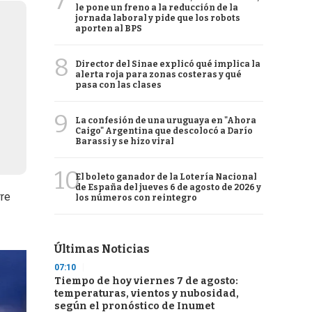
7
le pone un freno a la reducción de la
jornada laboral y pide que los robots
aporten al BPS
8
Director del Sinae explicó qué implica la
alerta roja para zonas costeras y qué
pasa con las clases
9
La confesión de una uruguaya en "Ahora
Caigo" Argentina que descolocó a Darío
Barassi y se hizo viral
10
El boleto ganador de la Lotería Nacional
de España del jueves 6 de agosto de 2026 y
rre
los números con reintegro
Últimas Noticias
07:10
Tiempo de hoy viernes 7 de agosto:
temperaturas, vientos y nubosidad,
según el pronóstico de Inumet