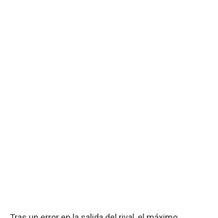
Tras un error en la salida del rival, el máximo