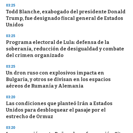
n
03:25
d
Todd Blanche, exabogado del presidente Donald
s
o
Trump, fue designado fiscal general de Estados
f
Unidos
3
3
s
03:25
e
Programa electoral de Lula: defensa de la
c
soberanía, reducción de desigualdad y combate
o
n
del crimen organizado
d
s
03:25
Un dron ruso con explosivos impacta en
Bulgaria, y otros se divisan en los espacios
aéreos de Rumanía y Alemania
03:20
Las condiciones que planteó Irán a Estados
Unidos para desbloquear el pasaje por el
estrecho de Ormuz
03:20