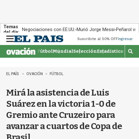
Temas
Negociaciones con EE.UU.
Murió Jorge Messi
Peñarol vs
del día:
Suscribite al 50% OFF
Ingresar
M
e
Fútbol
Mundial
Selección
Estadisticas
Agen
n
M
u
o
s
t
EL PAÍS
OVACIÓN
FÚTBOL
r
a
Mirá la asistencia de Luis
r
b
Suárez en la victoria 1-0 de
�
s
Gremio ante Cruzeiro para
q
u
avanzar a cuartos de Copa de
e
d
Brasil