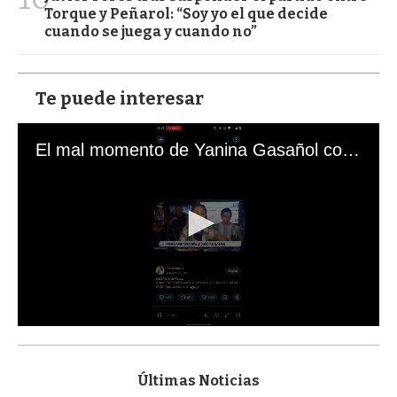
Torque y Peñarol: “Soy yo el que decide
cuando se juega y cuando no”
Te puede interesar
El mal momento de Yanina Gasañol con un hincha argentino en "Subrayado"
0
s
e
c
Últimas Noticias
o