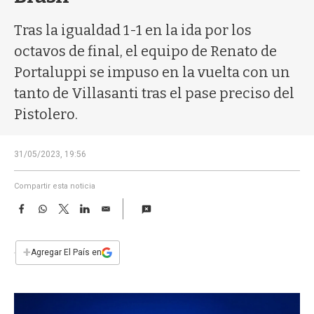
a
Tras la igualdad 1-1 en la ida por los
octavos de final, el equipo de Renato de
Portaluppi se impuso en la vuelta con un
tanto de Villasanti tras el pase preciso del
Pistolero.
31/05/2023, 19:56
Compartir esta noticia
F
W
T
L
E
a
h
w
i
m
c
a
i
n
a
e
t
t
k
i
+
Agregar El País en
b
s
t
e
l
o
A
e
d
o
p
r
I
k
p
n