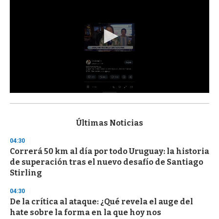
0
s
e
c
Últimas Noticias
o
n
04:30
d
Correrá 50 km al día por todo Uruguay: la historia
s
o
de superación tras el nuevo desafío de Santiago
f
Stirling
3
3
s
04:30
e
De la crítica al ataque: ¿Qué revela el auge del
c
hate sobre la forma en la que hoy nos
o