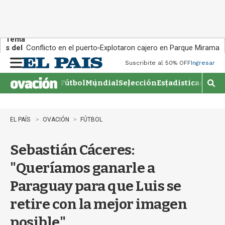
Tema
s del
Conflicto en el puerto
Explotaron cajero en Parque Miramar
día:
Suscribite al 50% OFF
Ingresar
M
e
Fútbol
Mundial
Selección
Estadisticas
Agen
n
M
u
o
s
t
EL PAÍS
OVACIÓN
FÚTBOL
r
a
Sebastián Cáceres:
r
b
"Queríamos ganarle a
�
s
Paraguay para que Luis se
q
u
retire con la mejor imagen
e
d
posible"