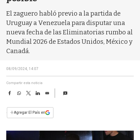
a
El zaguero habló previo a la partida de
Uruguay a Venezuela para disputar una
nueva fecha de las Eliminatorias rumbo al
Mundial 2026 de Estados Unidos, México y
Canadá.
08/09/2024, 14:07
Compartir esta noticia
F
W
T
L
E
a
h
w
i
m
c
a
i
n
a
e
t
t
k
i
+
Agregar El País en
b
s
t
e
l
o
A
e
d
o
p
r
I
k
p
n