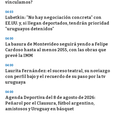
n
vinculamos?
d
s
04:03
Lubetkin: "No hay negociación concreta" con
EE.UU. y, si llegan deportados, tendrán prioridad
"uruguayos detenidos"
04:00
La basura de Montevideo seguirá yendo a Felipe
Cardoso hasta al menos 2055, con las obras que
prevé la IMM
04:00
Laurita Fernández: el suceso teatral, su noviazgo
con perfil bajo y el recuerdo de su paso por la tv
uruguaya
04:00
Agenda Deportiva del 8 de agosto de 2026:
Peñarol por el Clausura, fútbol argentino,
amistosos y Uruguay en básquet