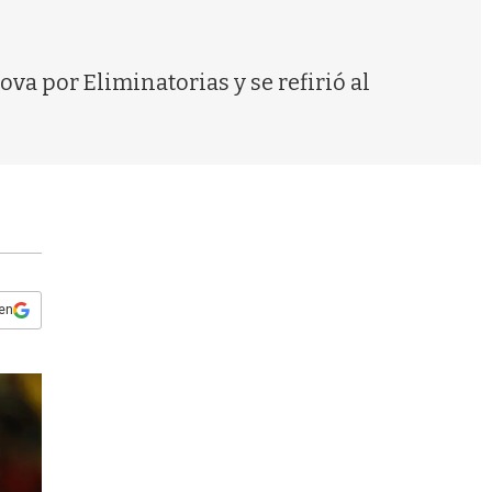
s
q
u
e
ova por Eliminatorias y se refirió al
d
a
 en