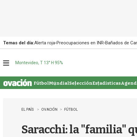
Temas del día:
Alerta roja
Preocupaciones en INR
Bañados de Ca
Montevideo, T 13° H 95%
M
e
n
u
Fútbol
Mundial
Selección
Estadisticas
Agenda
EL PAÍS
OVACIÓN
FÚTBOL
Saracchi: la "familia" 