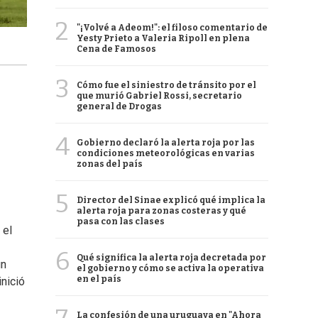
2
"¡Volvé a Adeom!": el filoso comentario de
Yesty Prieto a Valeria Ripoll en plena
Cena de Famosos
3
Cómo fue el siniestro de tránsito por el
que murió Gabriel Rossi, secretario
general de Drogas
4
Gobierno declaró la alerta roja por las
condiciones meteorológicas en varias
zonas del país
5
Director del Sinae explicó qué implica la
alerta roja para zonas costeras y qué
pasa con las clases
 el
6
Qué significa la alerta roja decretada por
un
el gobierno y cómo se activa la operativa
en el país
inició
La confesión de una uruguaya en "Ahora