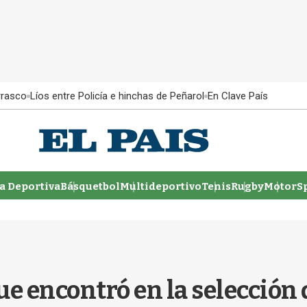
rrasco
Líos entre Policía e hinchas de Peñarol
En Clave País
 Deportiva
Básquetbol
Multideportivo
Tenis
Rugby
MotorSp
que encontró en la selección