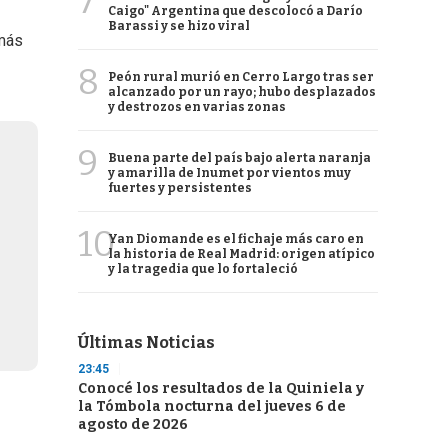
7
Caigo" Argentina que descolocó a Darío
Barassi y se hizo viral
 más
8
Peón rural murió en Cerro Largo tras ser
alcanzado por un rayo; hubo desplazados
y destrozos en varias zonas
9
Buena parte del país bajo alerta naranja
y amarilla de Inumet por vientos muy
fuertes y persistentes
10
Yan Diomande es el fichaje más caro en
la historia de Real Madrid: origen atípico
y la tragedia que lo fortaleció
Últimas Noticias
23:45
Conocé los resultados de la Quiniela y
la Tómbola nocturna del jueves 6 de
agosto de 2026