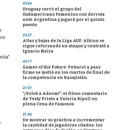
23:43
Uruguay cerró el grupo del
Sudamericano Femenino con derrota
ante Argentina y jugará por el quinto
puesto
r
23:27
mos
Altas y bajas de la Liga AUF: Albion se
sigue reforzando en ataque y contrató a
Ignacio Neira
ilia".
23:17
Games of the Future: Peñarol a paso
firme se metió en los cuartos de final de
la competencia en Kazajistán
21:57
"¡Volvé a Adeom!": el filoso comentario
de Yesty Prieto a Valeria Ripoll en
plena Cena de Famosos
21:26
De mostrar su práctica a incrementar
e
la cantidad de jugadores citados: los