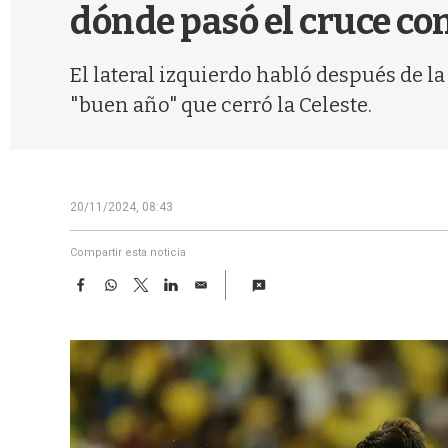
dónde pasó el cruce con
El lateral izquierdo habló después de la
"buen año" que cerró la Celeste.
20/11/2024, 08:43
Compartir esta noticia
F
W
T
L
E
a
h
w
i
m
c
a
i
n
a
e
t
t
k
i
b
s
t
e
l
o
A
e
d
o
p
r
I
k
p
n