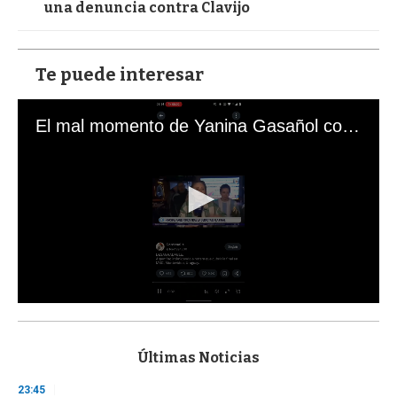
una denuncia contra Clavijo
Te puede interesar
El mal momento de Yanina Gasañol con un hincha argentino en "Subrayado"
0
s
e
c
Últimas Noticias
o
n
23:45
d