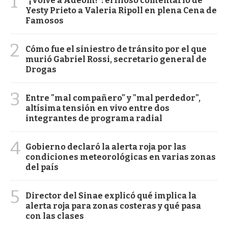
1
"¡Volvé a Adeom!": el filoso comentario de
Yesty Prieto a Valeria Ripoll en plena Cena de
Famosos
2
Cómo fue el siniestro de tránsito por el que
murió Gabriel Rossi, secretario general de
Drogas
3
Entre "mal compañero" y "mal perdedor",
altísima tensión en vivo entre dos
integrantes de programa radial
4
Gobierno declaró la alerta roja por las
condiciones meteorológicas en varias zonas
del país
5
Director del Sinae explicó qué implica la
alerta roja para zonas costeras y qué pasa
con las clases