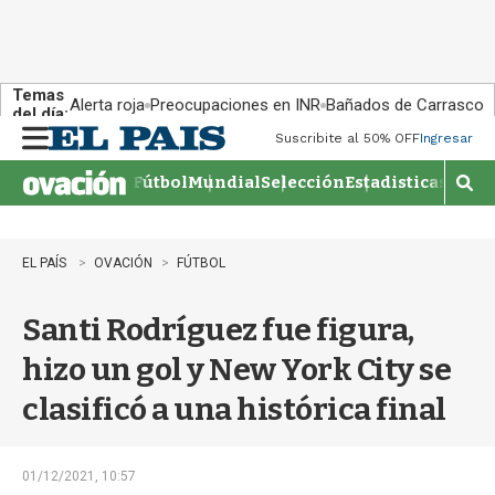
Temas
Alerta roja
Preocupaciones en INR
Bañados de Carrasco
del día:
Suscribite al 50% OFF
Ingresar
M
e
Fútbol
Mundial
Selección
Estadisticas
Agen
n
M
u
o
s
t
EL PAÍS
OVACIÓN
FÚTBOL
r
a
Santi Rodríguez fue figura,
r
b
hizo un gol y New York City se
�
s
clasificó a una histórica final
q
u
e
d
01/12/2021, 10:57