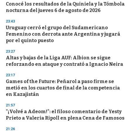
Conocé los resultados de la Quiniela y la Tómbola
s
o
nocturna del jueves 6 de agosto de 2026
f
3
23:43
3
s
Uruguay cerró el grupo del Sudamericano
e
Femenino con derrota ante Argentina y jugará
c
por el quinto puesto
o
n
d
23:27
s
Altas y bajas de la Liga AUF: Albion se sigue
reforzando en ataque y contrató a Ignacio Neira
23:17
Games of the Future: Peñarol a paso firme se
metió en los cuartos de final de la competencia
en Kazajistán
21:57
"¡Volvé a Adeom!": el filoso comentario de Yesty
Prieto a Valeria Ripoll en plena Cena de Famosos
21:26