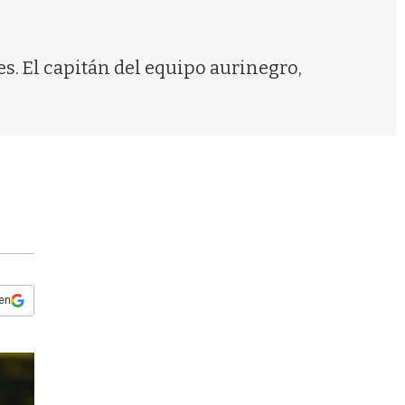
s
q
u
e
s. El capitán del equipo aurinegro,
d
a
 en