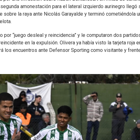
a segunda amonestación para el lateral izquierdo aurinegro llegó
e sobre la raya ante Nicolás Garayalde y terminó cometiéndola u
elota.
ado por “juego desleal y reincidencia” y le computaron dos partido
incidente en la expulsión. Olivera ya había visto la tarjeta roja e
rá los encuentros ante Defensor Sporting como visitante y frent