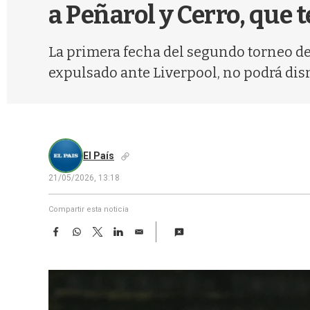
a Peñarol y Cerro, que 
La primera fecha del segundo torneo del
expulsado ante Liverpool, no podrá di
El País
21/05/2026, 13:18
Compartir esta noticia
F
W
T
L
E
a
h
w
i
m
c
a
i
n
a
e
t
t
k
i
b
s
t
e
l
o
A
e
d