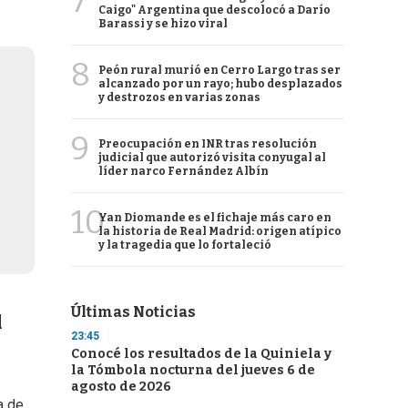
7
Caigo" Argentina que descolocó a Darío
Barassi y se hizo viral
8
Peón rural murió en Cerro Largo tras ser
alcanzado por un rayo; hubo desplazados
y destrozos en varias zonas
9
Preocupación en INR tras resolución
judicial que autorizó visita conyugal al
líder narco Fernández Albín
10
Yan Diomande es el fichaje más caro en
la historia de Real Madrid: origen atípico
y la tragedia que lo fortaleció
Últimas Noticias
l
23:45
Conocé los resultados de la Quiniela y
la Tómbola nocturna del jueves 6 de
agosto de 2026
a de