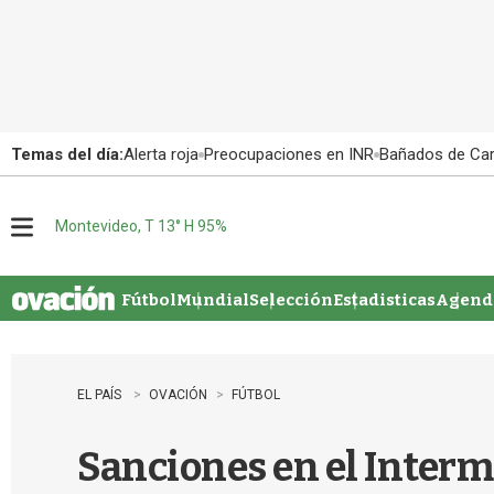
Temas del día:
Alerta roja
Preocupaciones en INR
Bañados de Ca
Montevideo, T 13° H 95%
M
e
n
u
Fútbol
Mundial
Selección
Estadisticas
Agenda
EL PAÍS
OVACIÓN
FÚTBOL
Sanciones en el Interm