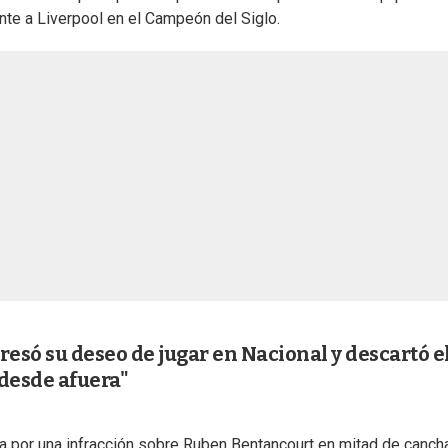
ente a Liverpool en el Campeón del Siglo.
presó su deseo de jugar en Nacional y descartó e
 desde afuera"
era por una infracción sobre Ruben Bentancourt en mitad de canch