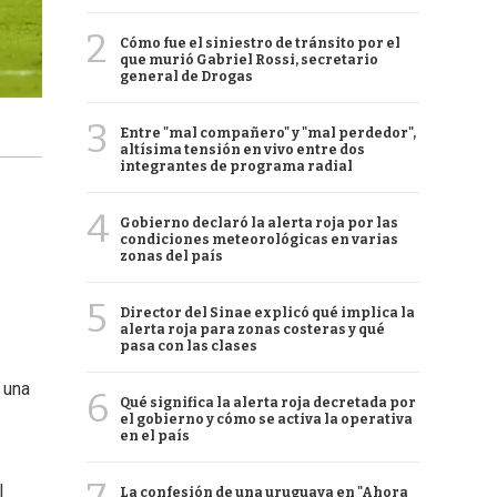
2
Cómo fue el siniestro de tránsito por el
que murió Gabriel Rossi, secretario
general de Drogas
3
Entre "mal compañero" y "mal perdedor",
altísima tensión en vivo entre dos
integrantes de programa radial
4
Gobierno declaró la alerta roja por las
condiciones meteorológicas en varias
zonas del país
5
Director del Sinae explicó qué implica la
alerta roja para zonas costeras y qué
pasa con las clases
n una
6
Qué significa la alerta roja decretada por
el gobierno y cómo se activa la operativa
en el país
l
La confesión de una uruguaya en "Ahora