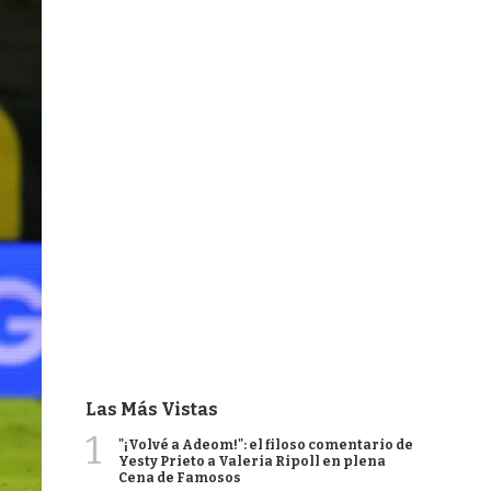
Las Más Vistas
1
"¡Volvé a Adeom!": el filoso comentario de
Yesty Prieto a Valeria Ripoll en plena
Cena de Famosos