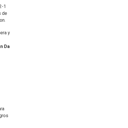
2-1
s de
on.
era y
án Da
ara
egros