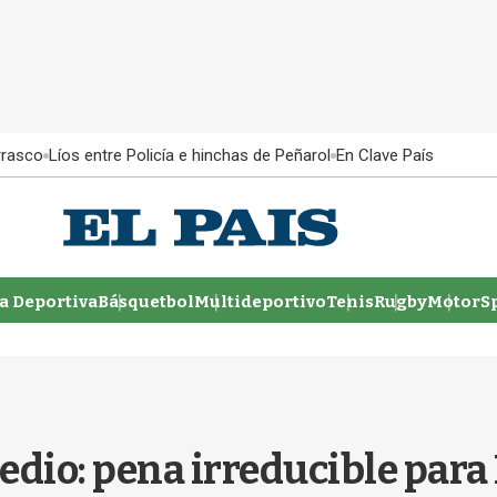
rrasco
Líos entre Policía e hinchas de Peñarol
En Clave País
 Deportiva
Básquetbol
Multideportivo
Tenis
Rugby
MotorSp
edio: pena irreducible para