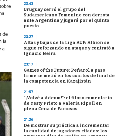
23:43
 sobre
Uruguay cerró el grupo del
na
Sudamericano Femenino con derrota
ante Argentina y jugará por el quinto
puesto
s de
23:27
n la
Altas y bajas de la Liga AUF: Albion se
sigue reforzando en ataque y contrató a
e a
Ignacio Neira
23:17
Games of the Future: Peñarol a paso
firme se metió en los cuartos de final de
la competencia en Kazajistán
21:57
"¡Volvé a Adeom!": el filoso comentario
de Yesty Prieto a Valeria Ripoll en
plena Cena de Famosos
21:26
De mostrar su práctica a incrementar
la cantidad de jugadores citados: los