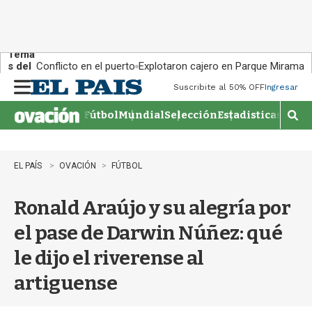
Tema
s del
Conflicto en el puerto
Explotaron cajero en Parque Miramar
día:
Suscribite al 50% OFF
Ingresar
M
e
Fútbol
Mundial
Selección
Estadisticas
Agen
n
M
u
o
s
t
EL PAÍS
OVACIÓN
FÚTBOL
r
a
Ronald Araújo y su alegría por
r
b
el pase de Darwin Núñez: qué
�
s
le dijo el riverense al
q
u
artiguense
e
d