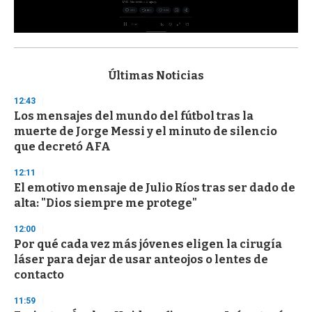
0
s
e
c
Últimas Noticias
o
n
12:43
d
Los mensajes del mundo del fútbol tras la
s
o
muerte de Jorge Messi y el minuto de silencio
f
que decretó AFA
3
3
s
12:11
e
El emotivo mensaje de Julio Ríos tras ser dado de
c
alta: "Dios siempre me protege"
o
n
d
12:00
s
Por qué cada vez más jóvenes eligen la cirugía
láser para dejar de usar anteojos o lentes de
contacto
11:59