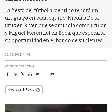
a
La fiesta del fútbol argentino tendrá un
uruguayo en cada equipo: Nicolás De la
Cruz en River, que se anuncia como titular,
y Miguel Merentiel en Boca, que esperaría
su oportunidad en el banco de suplentes.
06/05/2023, 14:03
Compartir esta noticia
F
W
T
L
E
a
h
w
i
m
c
a
i
n
a
e
t
t
k
i
+
Agregar El País en
b
s
t
e
l
o
A
e
d
o
p
r
I
k
p
n