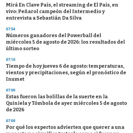
d
Mirá En Clave País, el streaming de El País, en
s
vivo: Peñarol campeón del Intermedio y
entrevista a Sebastián Da Silva
07:54
Números ganadores del Powerball del
miércoles 5 de agosto de 2026: los resultados del
último sorteo
07:10
Tiempo de hoy jueves 6 de agosto: temperaturas,
vientos y precipitaciones, según el pronóstico de
Inumet
07:00
Estas fueron las bolillas de la suerte en la
Quiniela y Tómbola de ayer miércoles 5 de agosto
de 2026
07:00
Por qué los expertos advierten que querer a una