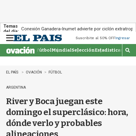
Temas
Conexión Ganadera
Inumet advierte por ciclón extratropi
del día:
Suscribite al 50% OFF
Ingresar
M
e
Fútbol
Mundial
Selección
Estadisticas
Agen
n
M
u
o
s
t
EL PAÍS
OVACIÓN
FÚTBOL
r
a
ARGENTINA
r
b
River y Boca juegan este
�
s
domingo el superclásico: hora,
q
u
dónde verlo y probables
e
d
alineaciones