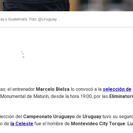
guay y Guatemala.
Foto: @Uruguay.
ras: el entrenador
Marcelo Bielsa
lo convocó a la
selección de
 Monumental de Maturín, desde la hora 19:00, por las
Eliminator
elección del
Campeonato Uruguayo
de
Uruguay
tuvo su segun
do de
la Celeste
fue el hombre de
Montevideo City Torque
:
Lu