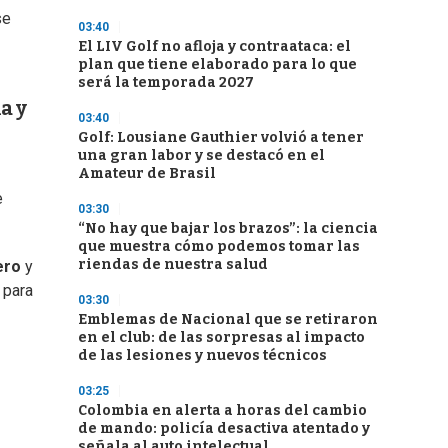
se
03:40
El LIV Golf no afloja y contraataca: el
plan que tiene elaborado para lo que
será la temporada 2027
a y
03:40
Golf: Lousiane Gauthier volvió a tener
una gran labor y se destacó en el
Amateur de Brasil
e
03:30
“No hay que bajar los brazos”: la ciencia
que muestra cómo podemos tomar las
riendas de nuestra salud
ero
y
 para
03:30
Emblemas de Nacional que se retiraron
en el club: de las sorpresas al impacto
de las lesiones y nuevos técnicos
03:25
Colombia en alerta a horas del cambio
de mando: policía desactiva atentado y
señala al auto intelectual