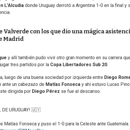
n L'Alcudia
donde Uruguay derrotó a Argentina 1-0 en la final y 
encia.
de Valverde con los que dio una mágica asistenci
e Madrid
que
y allí también pudo vivir otro gran momento en su carrera qu
ugar tres partidos por la
Copa Libertadores Sub 20
.
la, luego de una buena sociedad por izquierda entre
Diego Rom
ió ante un cabezazo de
Matías Fonseca
y ahí estuvo Lucas Pino
este dirigida por
Diego Pérez
se fue al descanso.
L DE URUGUAY! 🇺🇾
e Matías Fonseca y puso el 1-0 para la Celeste ante Guatemala.