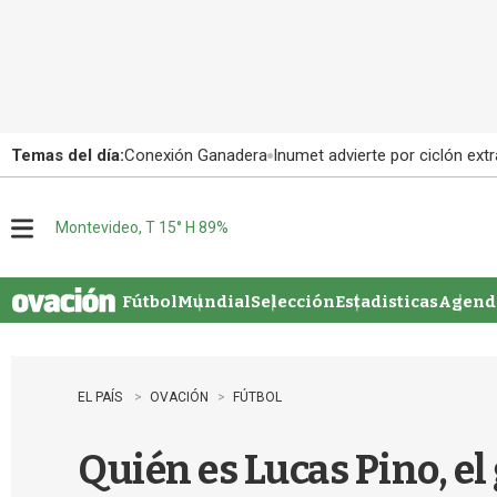
Temas del día:
Conexión Ganadera
Inumet advierte por ciclón extr
Montevideo, T 15° H 89%
M
e
n
u
Fútbol
Mundial
Selección
Estadisticas
Agenda
EL PAÍS
OVACIÓN
FÚTBOL
Quién es Lucas Pino, e