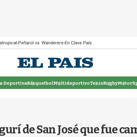
atropical
Peñarol vs. Wanderers
En Clave País
 Deportiva
Básquetbol
Multideportivo
Tenis
Rugby
MotorSp
l gurí de San José que fue 