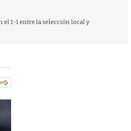
s
q
u
e
el 1-1 entre la selección local y
d
a
 en