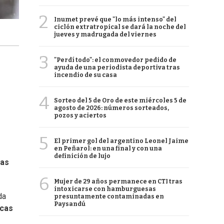
2
Inumet prevé que "lo más intenso" del
ciclón extratropical se dará la noche del
jueves y madrugada del viernes
3
"Perdí todo": el conmovedor pedido de
ayuda de una periodista deportiva tras
incendio de su casa
4
Sorteo del 5 de Oro de este miércoles 5 de
agosto de 2026: números sorteados,
pozos y aciertos
5
El primer gol del argentino Leonel Jaime
en Peñarol: en una final y con una
definición de lujo
ias
6
Mujer de 29 años permanece en CTI tras
intoxicarse con hamburguesas
da
presuntamente contaminadas en
Paysandú
cas