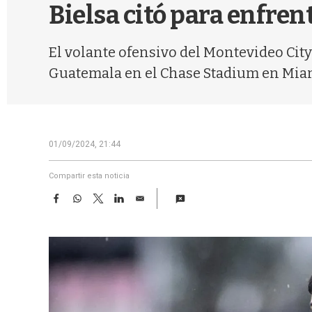
Bielsa citó para enfren
El volante ofensivo del Montevideo City 
Guatemala en el Chase Stadium en Mia
01/09/2024, 21:44
Compartir esta noticia
F
W
T
L
E
a
h
w
i
m
c
a
i
n
a
e
t
t
k
i
b
s
t
e
l
o
A
e
d
o
p
r
I
k
p
n