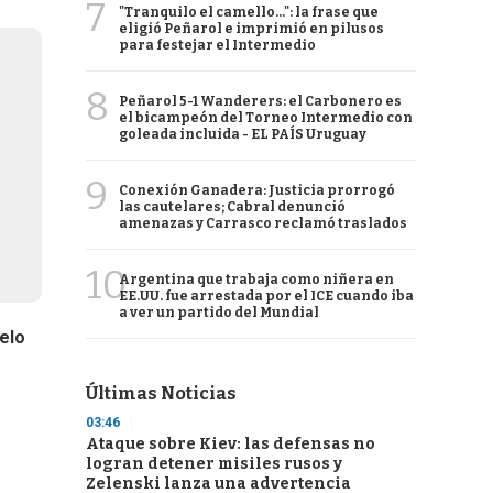
7
"Tranquilo el camello...": la frase que
eligió Peñarol e imprimió en pilusos
para festejar el Intermedio
8
Peñarol 5-1 Wanderers: el Carbonero es
el bicampeón del Torneo Intermedio con
goleada incluida - EL PAÍS Uruguay
9
Conexión Ganadera: Justicia prorrogó
las cautelares; Cabral denunció
amenazas y Carrasco reclamó traslados
10
Argentina que trabaja como niñera en
EE.UU. fue arrestada por el ICE cuando iba
a ver un partido del Mundial
elo
Últimas Noticias
03:46
Ataque sobre Kiev: las defensas no
logran detener misiles rusos y
Zelenski lanza una advertencia