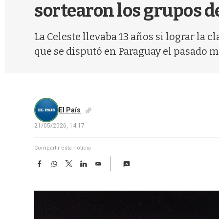
sortearon los grupos d
La Celeste llevaba 13 años si lograr la
que se disputó en Paraguay el pasado me
El País
21/05/2026, 14:17
Compartir esta noticia
F
W
T
L
E
a
h
w
i
m
c
a
i
n
a
e
t
t
k
i
b
s
t
e
l
o
A
e
d