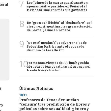
7
Leo Jaime: de la marca que alcanzó en
ón al
apenas cuatro partidos en Peñarol al
MVP de la final con más que gambetas
8
De “gran exhibición” al “deslumbre”: así
vieron en Argentina otra gran actuación
de Leonel Jaime en Peñarol
9
"No es el mesías": las advertencias de
Sebastián Da Silva ante el esperado
discurso de Lacalle Pou
10
Tormentas, vientos de 100 km/h y caída
abrupta de temperatura: así avanzan el
frente frío y el ciclón
a
Últimas Noticias
18:11
Profesores de Texas denuncian
"censura" tras prohibición de libros y
ro
películas sobre sexualidad, género y