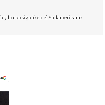
s
q
u
e
ría y la consiguió en el Sudamericano
d
a
 en