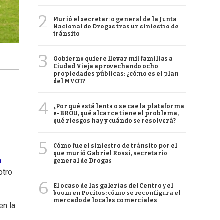
2
Murió el secretario general de la Junta
Nacional de Drogas tras un siniestro de
tránsito
3
Gobierno quiere llevar mil familias a
Ciudad Vieja aprovechando ocho
propiedades públicas: ¿cómo es el plan
del MVOT?
4
¿Por qué está lenta o se cae la plataforma
e-BROU, qué alcance tiene el problema,
qué riesgos hay y cuándo se resolverá?
5
Cómo fue el siniestro de tránsito por el
que murió Gabriel Rossi, secretario
n
general de Drogas
otro
6
El ocaso de las galerías del Centro y el
boom en Pocitos: cómo se reconfigura el
mercado de locales comerciales
en la