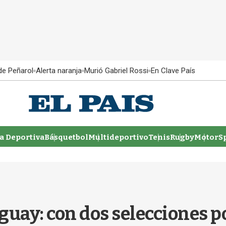
 de Peñarol
Alerta naranja
Murió Gabriel Rossi
En Clave País
 Deportiva
Básquetbol
Multideportivo
Tenis
Rugby
MotorSp
guay: con dos selecciones p