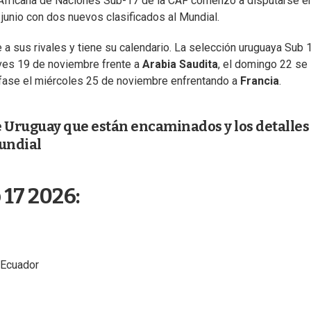
a Africana de Naciones Sub-17 de la CAF comenzó a disputarse e
junio con dos nuevos clasificados al Mundial.
 a sus rivales y tiene su calendario. La selección uruguaya Sub 
eves 19 de noviembre frente a
Arabia Saudita
, el domingo 22 se
a fase el miércoles 25 de noviembre enfrentando a
Francia
.
 de Uruguay que están encaminados y los detalles
Mundial
 17 2026:
 Ecuador