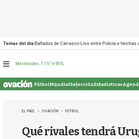
Temas del día:
Bañados de Carrasco
Líos entre Policía e hinchas
Montevideo, T 15° H 95%
M
e
n
u
Fútbol
Mundial
Selección
Estadisticas
Agenda
EL PAÍS
OVACIÓN
FÚTBOL
Qué rivales tendrá Uru