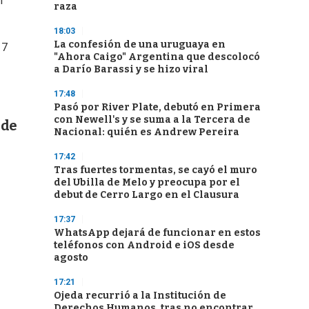
n
raza
18:03
La confesión de una uruguaya en
17
"Ahora Caigo" Argentina que descolocó
a Darío Barassi y se hizo viral
17:48
Pasó por River Plate, debutó en Primera
con Newell's y se suma a la Tercera de
 de
Nacional: quién es Andrew Pereira
17:42
Tras fuertes tormentas, se cayó el muro
del Ubilla de Melo y preocupa por el
debut de Cerro Largo en el Clausura
17:37
WhatsApp dejará de funcionar en estos
teléfonos con Android e iOS desde
agosto
17:21
Ojeda recurrió a la Institución de
Derechos Humanos, tras no encontrar