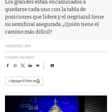
a
Los grandes están encaminados a
quedarse cada uno con la tabla de
posiciones que lidera y el negriazul tiene
su semifinal asegurada. ¿Quién tiene el
camino más difícil?
14/10/2025, 14:56
Compartir esta noticia
F
W
T
L
E
a
h
w
i
m
c
a
i
n
a
e
t
t
k
i
+
Agregar El País en
b
s
t
e
l
o
A
e
d
o
p
r
I
k
p
n