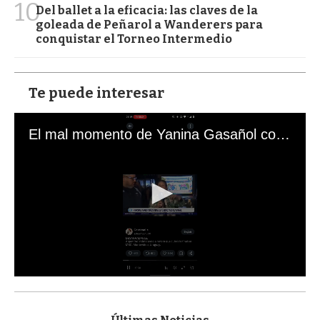
10
Del ballet a la eficacia: las claves de la
goleada de Peñarol a Wanderers para
conquistar el Torneo Intermedio
Te puede interesar
El mal momento de Yanina Gasañol con un hincha argentino en "Subrayado"
0
s
e
c