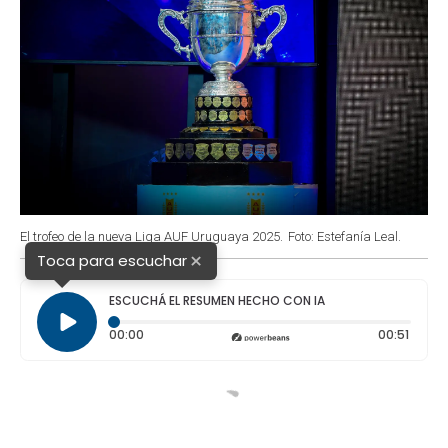
El trofeo de la nueva Liga AUF Uruguaya 2025.
Foto: Estefanía Leal.
×
Toca para escuchar
ESCUCHÁ EL RESUMEN HECHO CON IA
Tiempo transcurrido: 0 segundos
Duraci
00:00
00:51