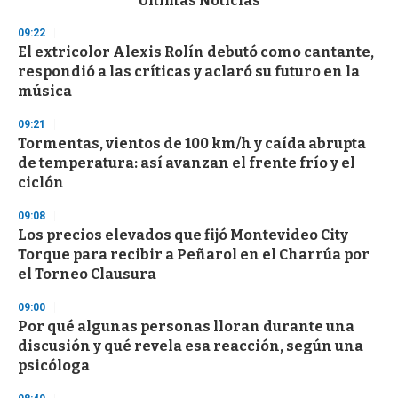
Últimas Noticias
o
n
09:22
d
El extricolor Alexis Rolín debutó como cantante,
s
o
respondió a las críticas y aclaró su futuro en la
f
música
3
3
s
09:21
e
Tormentas, vientos de 100 km/h y caída abrupta
c
de temperatura: así avanzan el frente frío y el
o
n
ciclón
d
s
09:08
Los precios elevados que fijó Montevideo City
Torque para recibir a Peñarol en el Charrúa por
el Torneo Clausura
09:00
Por qué algunas personas lloran durante una
discusión y qué revela esa reacción, según una
psicóloga