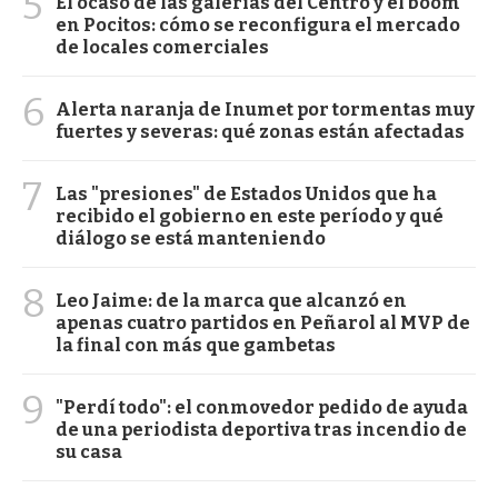
5
El ocaso de las galerías del Centro y el boom
en Pocitos: cómo se reconfigura el mercado
de locales comerciales
6
Alerta naranja de Inumet por tormentas muy
fuertes y severas: qué zonas están afectadas
7
Las "presiones" de Estados Unidos que ha
recibido el gobierno en este período y qué
diálogo se está manteniendo
8
Leo Jaime: de la marca que alcanzó en
apenas cuatro partidos en Peñarol al MVP de
la final con más que gambetas
9
"Perdí todo": el conmovedor pedido de ayuda
de una periodista deportiva tras incendio de
su casa