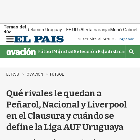
Temas del
Relación Uruguay - EE.UU.
Alerta naranja
Murió Gabriel 
día:
Suscribite al 50% OFF
Ingresar
M
e
Fútbol
Mundial
Selección
Estadisticas
Agen
n
M
u
o
s
t
EL PAÍS
OVACIÓN
FÚTBOL
r
a
Qué rivales le quedan a
r
b
Peñarol, Nacional y Liverpool
�
s
en el Clausura y cuándo se
q
u
define la Liga AUF Uruguaya
e
d