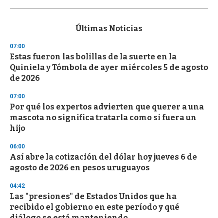
0
s
e
c
Últimas Noticias
o
n
07:00
d
Estas fueron las bolillas de la suerte en la
s
o
Quiniela y Tómbola de ayer miércoles 5 de agosto
f
de 2026
3
3
s
07:00
e
Por qué los expertos advierten que querer a una
c
mascota no significa tratarla como si fuera un
o
n
hijo
d
s
06:00
Así abre la cotización del dólar hoy jueves 6 de
agosto de 2026 en pesos uruguayos
04:42
Las "presiones" de Estados Unidos que ha
recibido el gobierno en este período y qué
diálogo se está manteniendo