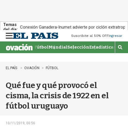
Temas
Conexión Ganadera
Inumet advierte por ciclón extratropi
del día:
Suscribite al 50% OFF
Ingresar
M
e
Fútbol
Mundial
Selección
Estadisticas
Agen
n
M
u
o
s
t
EL PAÍS
OVACIÓN
FÚTBOL
r
a
Qué fue y qué provocó el
r
b
cisma, la crisis de 1922 en el
�
s
fútbol uruguayo
q
u
e
d
10/11/2019, 00:56