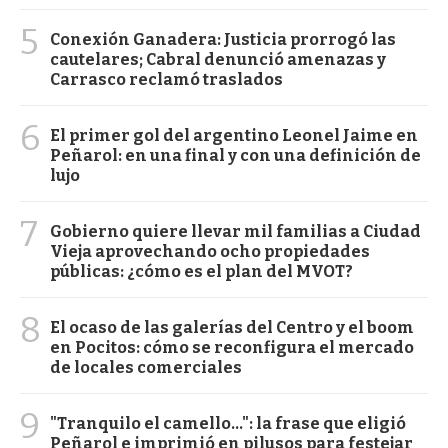
5
Conexión Ganadera: Justicia prorrogó las
cautelares; Cabral denunció amenazas y
Carrasco reclamó traslados
6
El primer gol del argentino Leonel Jaime en
Peñarol: en una final y con una definición de
lujo
7
Gobierno quiere llevar mil familias a Ciudad
Vieja aprovechando ocho propiedades
públicas: ¿cómo es el plan del MVOT?
8
El ocaso de las galerías del Centro y el boom
en Pocitos: cómo se reconfigura el mercado
de locales comerciales
9
"Tranquilo el camello...": la frase que eligió
Peñarol e imprimió en pilusos para festejar