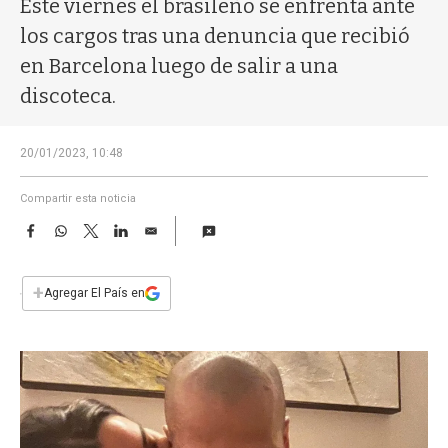
Este viernes el brasileño se enfrenta ante
a
los cargos tras una denuncia que recibió
en Barcelona luego de salir a una
discoteca.
20/01/2023, 10:48
Compartir esta noticia
F
W
T
L
E
a
h
w
i
m
c
a
i
n
a
e
t
t
k
i
+
Agregar El País en
b
s
t
e
l
o
A
e
d
o
p
r
I
k
p
n