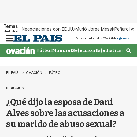
Temas
Negociaciones con EE.UU.
Murió Jorge Messi
Peñarol vs
del día:
Suscribite al 50% OFF
Ingresar
M
e
Fútbol
Mundial
Selección
Estadisticas
Agen
n
M
u
o
s
t
EL PAÍS
OVACIÓN
FÚTBOL
r
a
REACCIÓN
r
b
¿Qué dijo la esposa de Dani
�
s
Alves sobre las acusaciones a
q
u
su marido de abuso sexual?
e
d