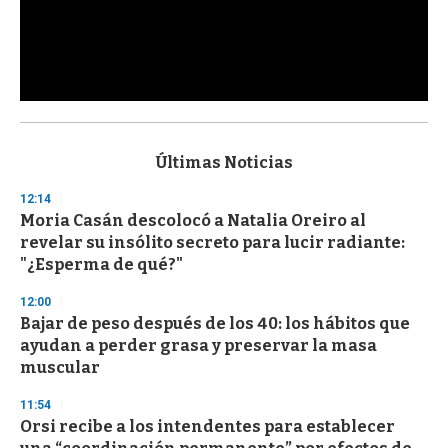
0
s
e
c
Últimas Noticias
o
n
12:14
d
Moria Casán descolocó a Natalia Oreiro al
s
o
revelar su insólito secreto para lucir radiante:
f
"¿Esperma de qué?"
3
3
s
12:00
e
Bajar de peso después de los 40: los hábitos que
c
ayudan a perder grasa y preservar la masa
o
n
muscular
d
s
11:54
Orsi recibe a los intendentes para establecer