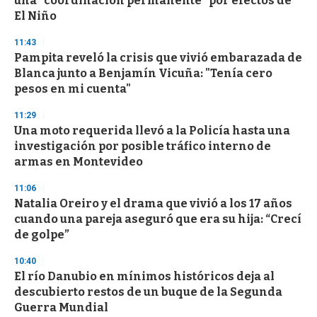
una “coordinación permanente” por efectos de
El Niño
11:43
Pampita reveló la crisis que vivió embarazada de
Blanca junto a Benjamín Vicuña: "Tenía cero
pesos en mi cuenta"
11:29
Una moto requerida llevó a la Policía hasta una
investigación por posible tráfico interno de
armas en Montevideo
11:06
Natalia Oreiro y el drama que vivió a los 17 años
cuando una pareja aseguró que era su hija: “Crecí
de golpe”
10:40
El río Danubio en mínimos históricos deja al
descubierto restos de un buque de la Segunda
Guerra Mundial