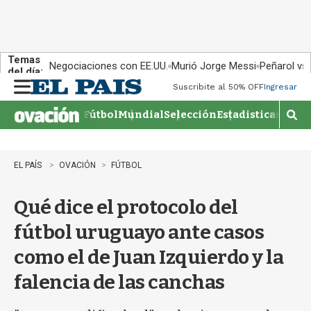
Temas
Negociaciones con EE.UU.
Murió Jorge Messi
Peñarol vs
del día:
Suscribite al 50% OFF
Ingresar
M
e
Fútbol
Mundial
Selección
Estadisticas
Agen
n
M
u
o
s
t
EL PAÍS
OVACIÓN
FÚTBOL
r
a
Qué dice el protocolo del
r
b
fútbol uruguayo ante casos
�
s
como el de Juan Izquierdo y la
q
u
falencia de las canchas
e
d