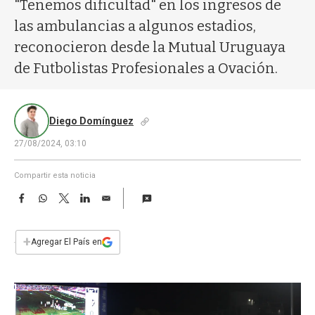
a
"Tenemos dificultad" en los ingresos de
las ambulancias a algunos estadios,
reconocieron desde la Mutual Uruguaya
de Futbolistas Profesionales a Ovación.
Diego Domínguez
27/08/2024, 03:10
Compartir esta noticia
F
W
T
L
E
a
h
w
i
m
c
a
i
n
a
e
t
t
k
i
+
Agregar El País en
b
s
t
e
l
o
A
e
d
o
p
r
I
k
p
n