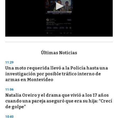
0
s
e
c
Últimas Noticias
o
n
11:29
d
Una moto requerida llevó a la Policía hasta una
s
o
investigación por posible tráfico interno de
f
armas en Montevideo
3
3
s
11:06
e
Natalia Oreiro y el drama que vivió a los 17 años
c
cuando una pareja aseguró que era su hija: “Crecí
o
n
de golpe”
d
s
10:40