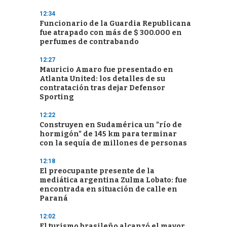
12:34
Funcionario de la Guardia Republicana
fue atrapado con más de $ 300.000 en
perfumes de contrabando
12:27
Mauricio Amaro fue presentado en
Atlanta United: los detalles de su
contratación tras dejar Defensor
Sporting
12:22
Construyen en Sudamérica un "río de
hormigón" de 145 km para terminar
con la sequía de millones de personas
12:18
El preocupante presente de la
mediática argentina Zulma Lobato: fue
encontrada en situación de calle en
Paraná
12:02
El turismo brasileño alcanzó el mayor