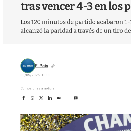
tras vencer 4-3 en los 
Los 120 minutos de partido acabaron 1-1
alcanzó la paridad a través de un tiro 
El País
30/05/2026, 10:00
Compartir esta noticia
F
W
T
L
E
a
h
w
i
m
c
a
i
n
a
e
t
t
k
i
b
s
t
e
l
o
A
e
d