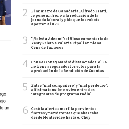
2
El ministro de Ganadería, Alfredo Fratti,
le pone un freno a la reducción de la
jornada laboral y pide que los robots
aporten al BPS
3
"¡Volvé a Adeom!": el filoso comentario de
Yesty Prieto a Valeria Ripoll en plena
Cena de Famosos
4
Con Perrone y Manini distanciados, el FA
no tiene asegurados los votos para la
aprobación de la Rendición de Cuentas
5
Entre "mal compañero" y "mal perdedor",
altísima tensión en vivo entre dos
uego
integrantes de programa radial
ajo
6
de un
Cesó la alerta amarilla por vientos
fuertes y persistentes que abarcaba
desde Montevideo hasta el Chuy