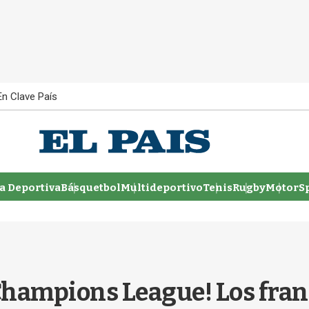
En Clave País
 Deportiva
Básquetbol
Multideportivo
Tenis
Rugby
MotorSp
hampions League! Los franc