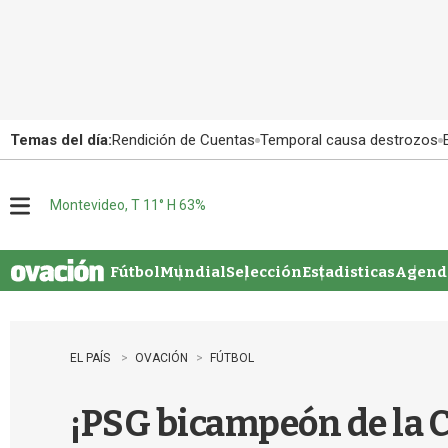
Temas del día:
Rendición de Cuentas
Temporal causa destrozos
Montevideo, T 11° H 63%
M
e
n
u
Fútbol
Mundial
Selección
Estadisticas
Agenda
EL PAÍS
OVACIÓN
FÚTBOL
¡PSG bicampeón de la C