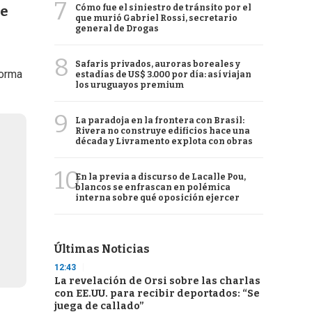
7
Cómo fue el siniestro de tránsito por el
ue
que murió Gabriel Rossi, secretario
general de Drogas
8
Safaris privados, auroras boreales y
forma
estadías de US$ 3.000 por día: así viajan
los uruguayos premium
9
La paradoja en la frontera con Brasil:
Rivera no construye edificios hace una
década y Livramento explota con obras
10
En la previa a discurso de Lacalle Pou,
blancos se enfrascan en polémica
interna sobre qué oposición ejercer
Últimas Noticias
12:43
La revelación de Orsi sobre las charlas
con EE.UU. para recibir deportados: “Se
juega de callado”