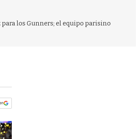
s
q
u
e
z para los Gunners; el equipo parisino
d
a
 en