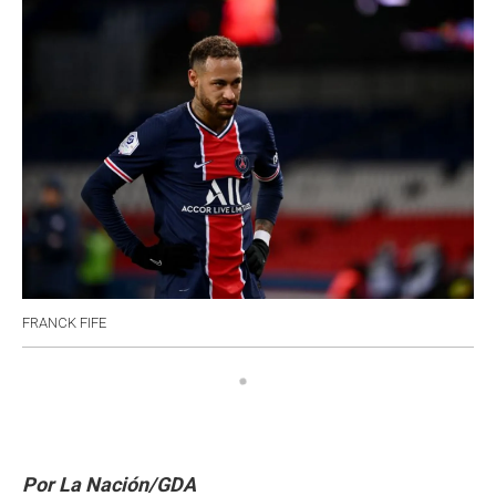
k
p
n
FRANCK FIFE
Por La Nación/GDA