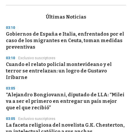
0
s
e
c
Últimas Noticias
o
n
03:10
d
Gobiernos de España e Italia, enfrentados por el
s
o
caso de los migrantes en Ceuta, toman medidas
f
preventivas
3
3
s
03:10
Exclusivo suscriptores
e
Cuando el relato policial montevideano y el
c
terror se entrelazan: un logro de Gustavo
o
n
Iribarne
d
s
03:05
“Alejandro Bongiovanni, diputado de LLA: “Milei
va a ser el primero en entregar un país mejor
que el que recibió”
03:05
Exclusivo suscriptores
La faceta religiosa del novelista G.K. Chesterton,
un intelectual católico a sus anchas