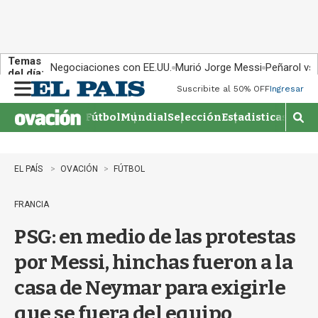
Temas
Negociaciones con EE.UU.
Murió Jorge Messi
Peñarol vs
del día:
Suscribite al 50% OFF
Ingresar
M
e
Fútbol
Mundial
Selección
Estadisticas
Agen
n
M
u
o
s
t
EL PAÍS
OVACIÓN
FÚTBOL
r
a
FRANCIA
r
b
PSG: en medio de las protestas
�
s
por Messi, hinchas fueron a la
q
u
casa de Neymar para exigirle
e
d
que se fuera del equipo