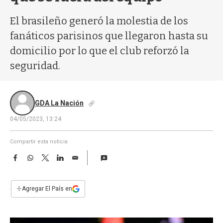
a
El brasileño generó la molestia de los
fanáticos parisinos que llegaron hasta su
domicilio por lo que el club reforzó la
seguridad.
GDA La Nación
04/05/2023, 13:24
Compartir esta noticia
F
W
T
L
E
a
h
w
i
m
c
a
i
n
a
e
t
t
k
i
+
Agregar El País en
b
s
t
e
l
o
A
e
d
o
p
r
I