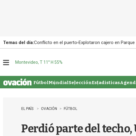
Temas del día:
Conflicto en el puerto
Explotaron cajero en Parque
Montevideo, T 11° H 55%
M
e
n
u
Fútbol
Mundial
Selección
Estadisticas
Agenda
EL PAÍS
OVACIÓN
FÚTBOL
Perdió parte del techo, 