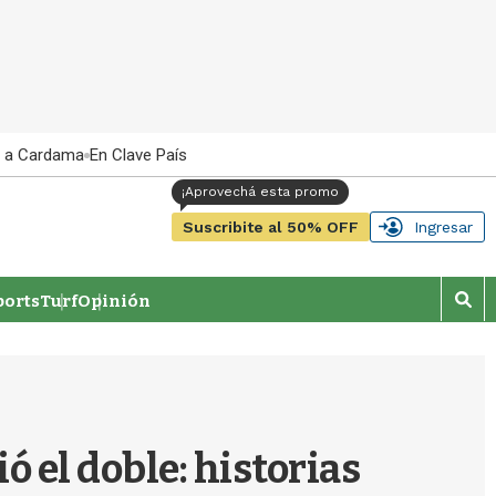
 a Cardama
En Clave País
Suscribite al 50% OFF
Ingresar
orts
Turf
Opinión
M
o
s
t
r
a
r
ó el doble: historias
b
�