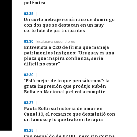
polémica
03:35
Un cortometraje romántico de domingo
con dos que se destacan en un muy
corto lote de participantes
03:30
Exclusivo suscriptores
Entrevista a CEO de firma que maneja
patrimonios Insigneo: "Uruguay es una
plaza que inspira confianza; sería
difícil no estar"
03:30
"Está mejor de lo que pensábamos": la
grata impresión que produjo Rubén
Botta en Nacional y el rol a cumplir
03:27
Paola Botti: su historia de amor en
Canal 10, el romance que desmintió con
un famoso y lo que trató en terapia
03:25
Con respaldo de EE.UU., pero sin Corina