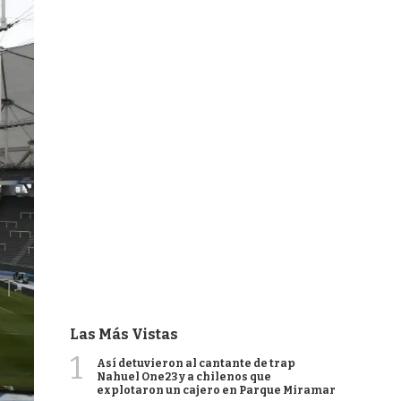
Las Más Vistas
1
Así detuvieron al cantante de trap
Nahuel One23 y a chilenos que
explotaron un cajero en Parque Miramar