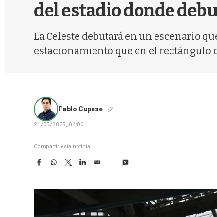
del estadio donde debu
La Celeste debutará en un escenario qu
estacionamiento que en el rectángulo d
Pablo Cupese
21/05/2023, 04:00
Compartir esta noticia
F
W
T
L
E
a
h
w
i
m
c
a
i
n
a
e
t
t
k
i
b
s
t
e
l
o
A
e
d