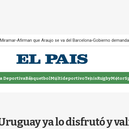
 Miramar
Afirman que Araujo se va del Barcelona
Gobierno demanda
 Deportiva
Básquetbol
Multideportivo
Tenis
Rugby
MotorSp
Uruguay ya lo disfrutó y vali