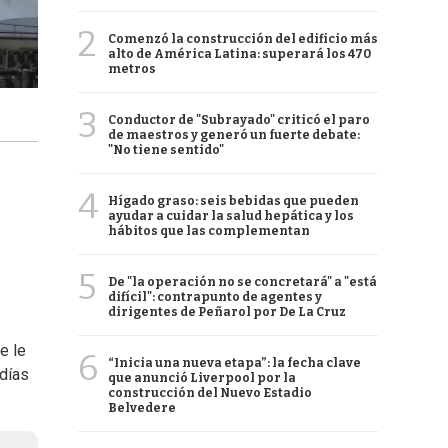
2
Comenzó la construcción del edificio más
alto de América Latina: superará los 470
metros
3
Conductor de "Subrayado" criticó el paro
de maestros y generó un fuerte debate:
"No tiene sentido"
4
Hígado graso: seis bebidas que pueden
ayudar a cuidar la salud hepática y los
hábitos que las complementan
5
De "la operación no se concretará" a "está
difícil": contrapunto de agentes y
dirigentes de Peñarol por De La Cruz
e le
6
“Inicia una nueva etapa”: la fecha clave
 días
que anunció Liverpool por la
construcción del Nuevo Estadio
Belvedere