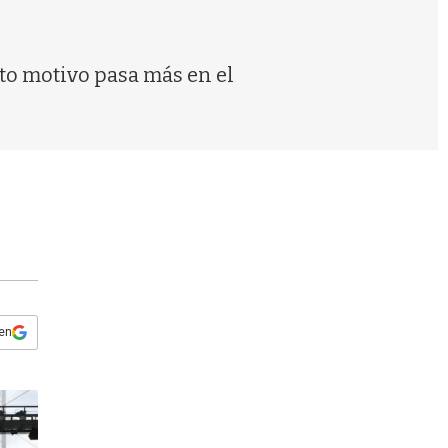
s
q
u
e
to motivo pasa más en el
d
a
 en