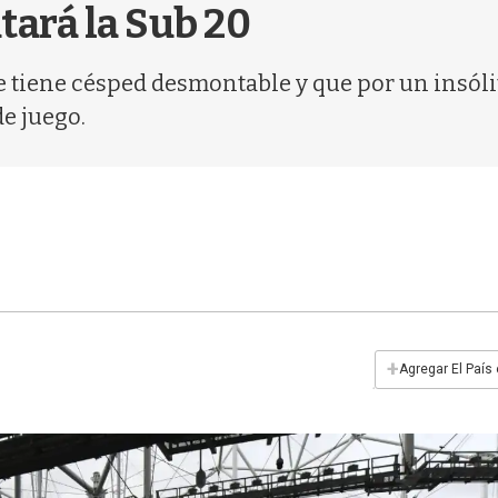
tará la Sub 20
e tiene césped desmontable y que por un insóli
e juego.
+
Agregar El País