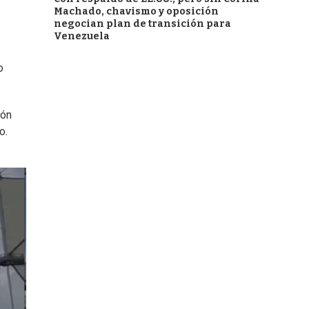
Machado, chavismo y oposición
negocian plan de transición para
Venezuela
o
ión
o.