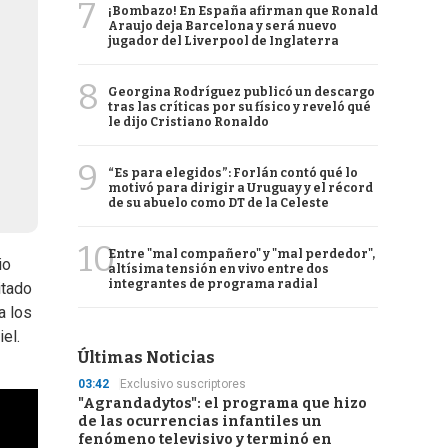
7
¡Bombazo! En España afirman que Ronald
Araujo deja Barcelona y será nuevo
jugador del Liverpool de Inglaterra
8
Georgina Rodríguez publicó un descargo
tras las críticas por su físico y reveló qué
le dijo Cristiano Ronaldo
9
“Es para elegidos”: Forlán contó qué lo
motivó para dirigir a Uruguay y el récord
de su abuelo como DT de la Celeste
10
Entre "mal compañero" y "mal perdedor",
io
altísima tensión en vivo entre dos
integrantes de programa radial
itado
a los
el.
Últimas Noticias
03:42
Exclusivo suscriptores
"Agrandadytos": el programa que hizo
de las ocurrencias infantiles un
fenómeno televisivo y terminó en