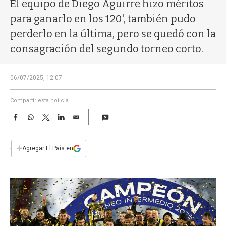
a
El equipo de Diego Aguirre hizo méritos
para ganarlo en los 120', también pudo
perderlo en la última, pero se quedó con la
consagración del segundo torneo corto.
06/07/2025, 12:07
Compartir esta noticia
F
W
T
L
E
a
h
w
i
m
c
a
i
n
a
e
t
t
k
i
+
Agregar El País en
b
s
t
e
l
o
A
e
d
o
p
r
I
k
p
n