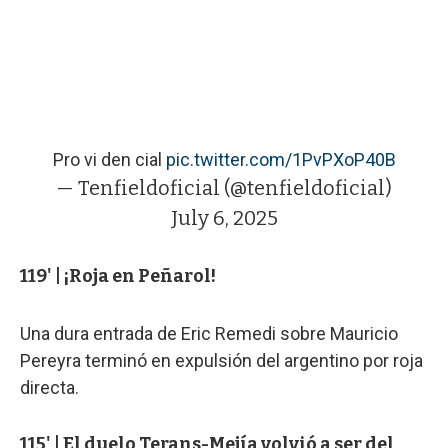
Pro vi den cial
pic.twitter.com/1PvPXoP40B
— Tenfieldoficial (@tenfieldoficial)
July 6, 2025
119' | ¡Roja en Peñarol!
Una dura entrada de Eric Remedi sobre Mauricio
Pereyra terminó en expulsión del argentino por roja
directa.
115' | El duelo Terans-Mejía volvió a ser del