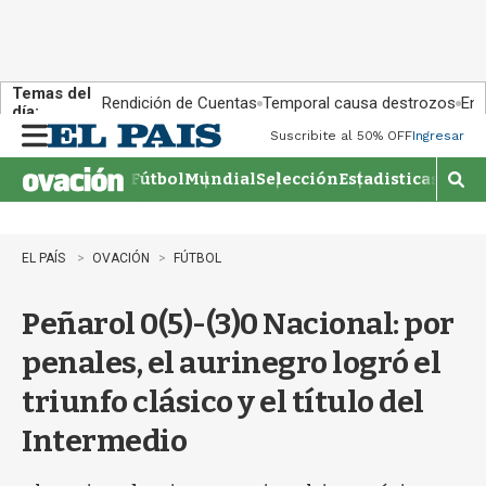
Temas del
Rendición de Cuentas
Temporal causa destrozos
En 
día:
Suscribite al 50% OFF
Ingresar
M
e
Fútbol
Mundial
Selección
Estadisticas
Agen
n
M
u
o
s
t
EL PAÍS
OVACIÓN
FÚTBOL
r
a
Peñarol 0(5)-(3)0 Nacional: por
r
b
penales, el aurinegro logró el
�
s
triunfo clásico y el título del
q
u
Intermedio
e
d