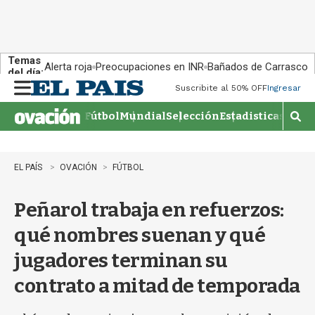
Temas
Alerta roja
Preocupaciones en INR
Bañados de Carrasco
del día:
Suscribite al 50% OFF
Ingresar
M
e
Fútbol
Mundial
Selección
Estadisticas
Agen
n
M
u
o
s
t
EL PAÍS
OVACIÓN
FÚTBOL
r
a
Peñarol trabaja en refuerzos:
r
b
qué nombres suenan y qué
�
s
jugadores terminan su
q
u
contrato a mitad de temporada
e
d