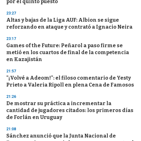
por el quinto puesto
o
n
d
23:27
s
Altas y bajas de la Liga AUF: Albion se sigue
reforzando en ataque y contrató a Ignacio Neira
23:17
Games of the Future: Peñarol a paso firme se
metió en los cuartos de final de la competencia
en Kazajistán
21:57
"¡Volvé a Adeom!": el filoso comentario de Yesty
Prieto a Valeria Ripoll en plena Cena de Famosos
21:26
De mostrar su práctica a incrementar la
cantidad de jugadores citados: los primeros días
de Forlán en Uruguay
21:08
Sánchez anunció que la Junta Nacional de