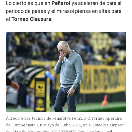
Lo cierto es que en
Peñarol
ya aceleran de cara al
período de pases y el mirasol piensa en altas para
el
Torneo Clausura
.
Alfredo Arias, tecnico de Peñarol vs Fenix, 2-0, Torneo Apertura
del Campeonato Uruguayo de Futbol 2023, en el Estadio Campeon
del Siglo de Montevideo, ND 20230428, foto Estefania Leal -