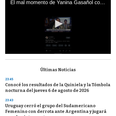
El mal momento de Yanina Gasañol con un hincha argentino en "Subrayado"
0
s
e
c
Últimas Noticias
o
n
23:45
d
Conocé los resultados de la Quiniela y la Tómbola
s
o
nocturna del jueves 6 de agosto de 2026
f
3
23:43
3
s
Uruguay cerró el grupo del Sudamericano
e
Femenino con derrota ante Argentina y jugará
c