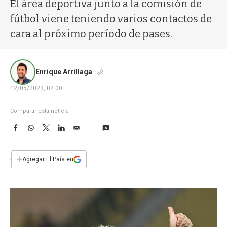
a
El área deportiva junto a la comisión de
fútbol viene teniendo varios contactos de
cara al próximo período de pases.
Enrique Arrillaga
12/05/2023, 04:00
Compartir esta noticia
F
W
T
L
E
a
h
w
i
m
c
a
i
n
a
e
t
t
k
i
+
Agregar El País en
b
s
t
e
l
o
A
e
d
o
p
r
I
k
p
n