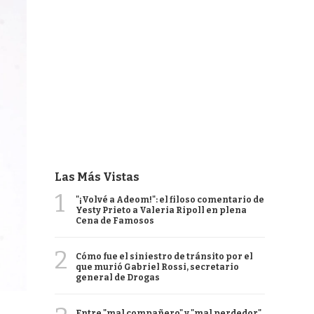
Las Más Vistas
1
"¡Volvé a Adeom!": el filoso comentario de
Yesty Prieto a Valeria Ripoll en plena
Cena de Famosos
2
Cómo fue el siniestro de tránsito por el
que murió Gabriel Rossi, secretario
general de Drogas
Entre "mal compañero" y "mal perdedor",