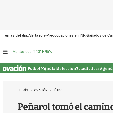
Temas del día:
Alerta roja
Preocupaciones en INR
Bañados de Ca
Montevideo, T 13° H 95%
M
e
n
u
Fútbol
Mundial
Selección
Estadisticas
Agenda
EL PAÍS
OVACIÓN
FÚTBOL
Peñarol tomó el camino