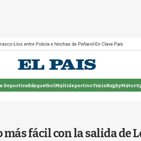
rrasco
Líos entre Policía e hinchas de Peñarol
En Clave País
 Deportiva
Básquetbol
Multideportivo
Tenis
Rugby
MotorSp
 más fácil con la salida de