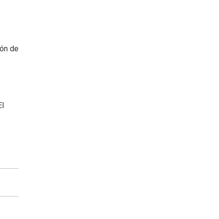
ión de
El