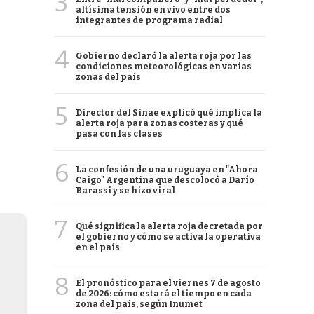
3
altísima tensión en vivo entre dos
integrantes de programa radial
4
Gobierno declaró la alerta roja por las
condiciones meteorológicas en varias
zonas del país
5
Director del Sinae explicó qué implica la
alerta roja para zonas costeras y qué
pasa con las clases
6
La confesión de una uruguaya en "Ahora
Caigo" Argentina que descolocó a Darío
Barassi y se hizo viral
7
Qué significa la alerta roja decretada por
el gobierno y cómo se activa la operativa
en el país
8
El pronóstico para el viernes 7 de agosto
de 2026: cómo estará el tiempo en cada
zona del país, según Inumet