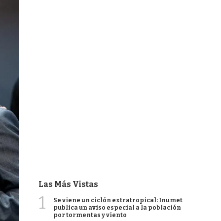
Las Más Vistas
1
Se viene un ciclón extratropical: Inumet
publica un aviso especial a la población
por tormentas y viento