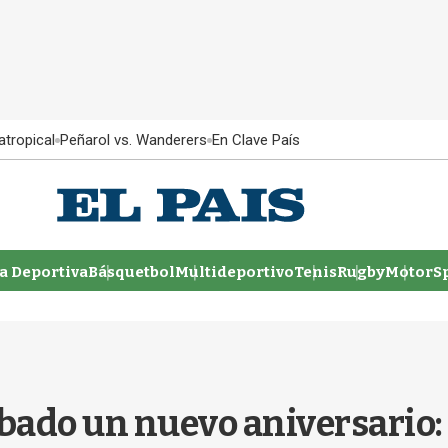
atropical
Peñarol vs. Wanderers
En Clave País
 Deportiva
Básquetbol
Multideportivo
Tenis
Rugby
MotorSp
ábado un nuevo aniversario: 