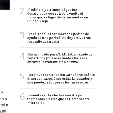
2
El edificio patrimonial que fue
desalojado y que se había vuelto el
principal refugio de delincuentes en
Ciudad Vieja
3
"Perdí todo": el conmovedor pedido de
ayuda de una periodista deportiva tras
incendio de su casa
4
Hacía un reto para TikTok disfrazado de
repartidor y fue asesinado a balazos
durante la transmisión en vivo
5
Las claves de Conexión Ganadera: cuánto
dinero falta, quiénes están imputados y
qué pueden recuperar los inversores
 Y
6
Inumet cesó la alerta amarilla por
os a
tormentas fuertes que regía para este
miércoles
tel a
huel