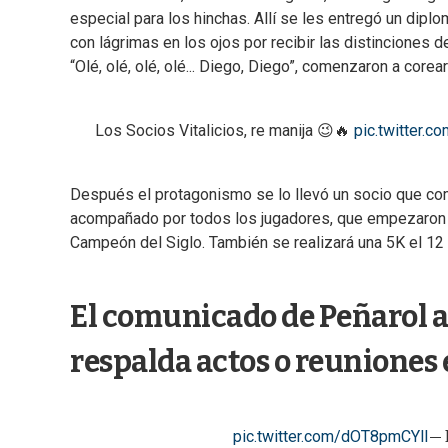
especial para los hinchas. Allí se les entregó un dipl
con lágrimas en los ojos por recibir las distinciones d
“Olé, olé, olé, olé... Diego, Diego”, comenzaron a core
Los Socios Vitalicios, re manija 😉🔥
pic.twitter
Después el protagonismo se lo llevó un socio que com
acompañado por todos los jugadores, que empezaron a 
Campeón del Siglo. También se realizará una 5K el 12 
El comunicado de Peñarol a
respalda actos o reuniones
pic.twitter.com/dOT8pmCYlI
— 