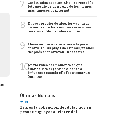
7
Casi 30 años después, Shakira recreó la
foto que dio origen a uno de los memes
más famosos de internet
8
Nuevos precios de alquiler y venta de
viviendas: los barrios más caros y más
baratos en Montevideo en junio
9
Llevaron cinco gatos a una isla para
controlar una plaga de ratones, 77 años
después encontraron un desastre
10
Nuevo video del momento en que
sindicalista argentino alcanzó a
influencer cuando ella iba a tomar un
ómnibus
as.
Últimas Noticias
21:19
Esta es la cotización del dólar hoy en
pesos uruguayos al cierre del