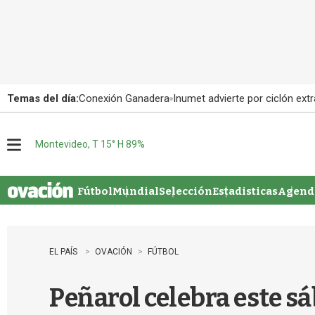
Temas del día:
Conexión Ganadera
Inumet advierte por ciclón extr
Montevideo, T 15° H 89%
M
e
n
u
Fútbol
Mundial
Selección
Estadisticas
Agenda
EL PAÍS
OVACIÓN
FÚTBOL
Peñarol celebra este s