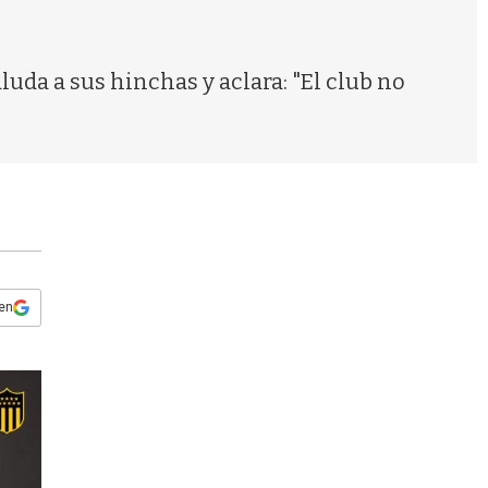
s
q
u
e
luda a sus hinchas y aclara: "El club no
d
a
 en