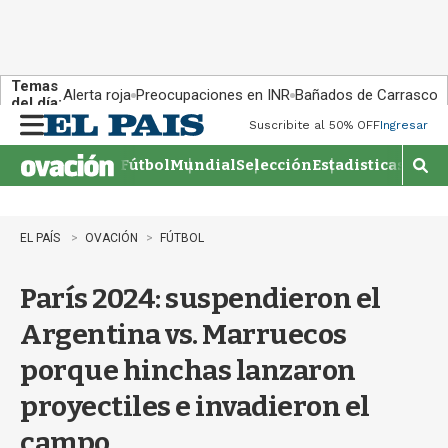
Temas
Alerta roja
Preocupaciones en INR
Bañados de Carrasco
del día:
Suscribite al 50% OFF
Ingresar
M
e
Fútbol
Mundial
Selección
Estadisticas
Agen
n
M
u
o
s
t
EL PAÍS
OVACIÓN
FÚTBOL
r
a
París 2024: suspendieron el
r
b
Argentina vs. Marruecos
�
s
porque hinchas lanzaron
q
u
proyectiles e invadieron el
e
d
campo