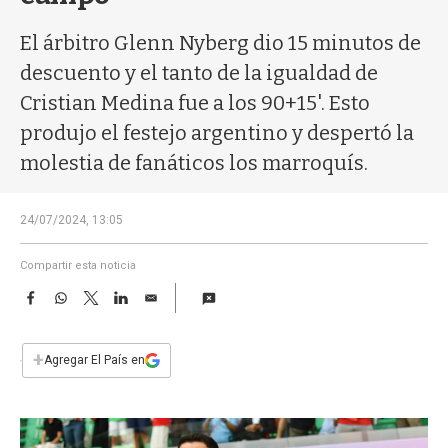
a
El árbitro Glenn Nyberg dio 15 minutos de
descuento y el tanto de la igualdad de
Cristian Medina fue a los 90+15'. Esto
produjo el festejo argentino y despertó la
molestia de fanáticos los marroquís.
24/07/2024, 13:05
Compartir esta noticia
F
W
T
L
E
a
h
w
i
m
c
a
i
n
a
e
t
t
k
i
+
Agregar El País en
b
s
t
e
l
o
A
e
d
o
p
r
I
k
p
n