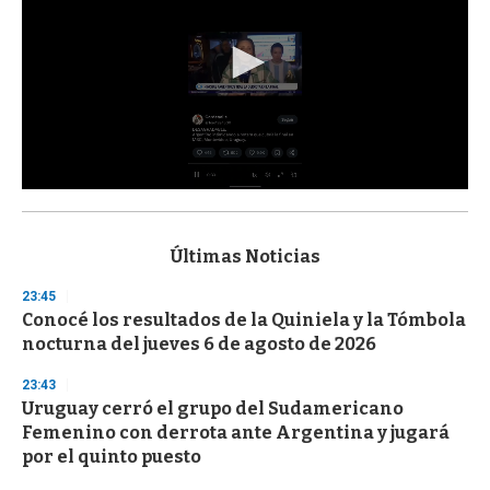
0
s
e
c
Últimas Noticias
o
n
23:45
d
Conocé los resultados de la Quiniela y la Tómbola
s
o
nocturna del jueves 6 de agosto de 2026
f
3
23:43
3
s
Uruguay cerró el grupo del Sudamericano
e
Femenino con derrota ante Argentina y jugará
c
por el quinto puesto
o
n