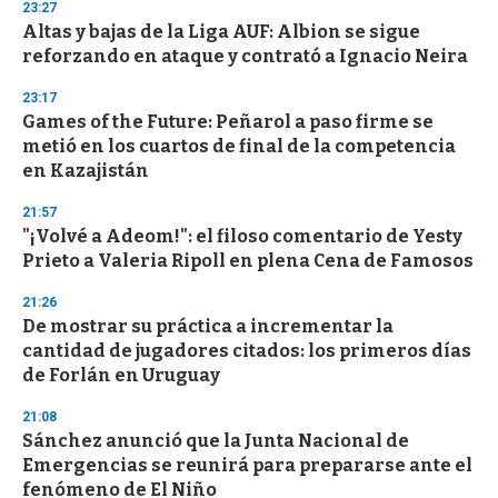
d
23:27
s
Altas y bajas de la Liga AUF: Albion se sigue
reforzando en ataque y contrató a Ignacio Neira
23:17
Games of the Future: Peñarol a paso firme se
metió en los cuartos de final de la competencia
en Kazajistán
21:57
"¡Volvé a Adeom!": el filoso comentario de Yesty
Prieto a Valeria Ripoll en plena Cena de Famosos
21:26
De mostrar su práctica a incrementar la
cantidad de jugadores citados: los primeros días
de Forlán en Uruguay
21:08
Sánchez anunció que la Junta Nacional de
Emergencias se reunirá para prepararse ante el
fenómeno de El Niño