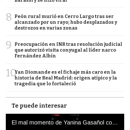
Barassi y se hizo viral
8
Peón rural murió en Cerro Largo tras ser
alcanzado por un rayo; hubo desplazados y
destrozos en varias zonas
9
Preocupación en INR tras resolución judicial
que autorizó visita conyugal al líder narco
Fernández Albín
10
Yan Diomande es el fichaje más caro en la
historia de Real Madrid: origen atípico y la
tragedia que lo fortaleció
Te puede interesar
El mal momento de Yanina Gasañol con un hincha argentino en "Subrayado"