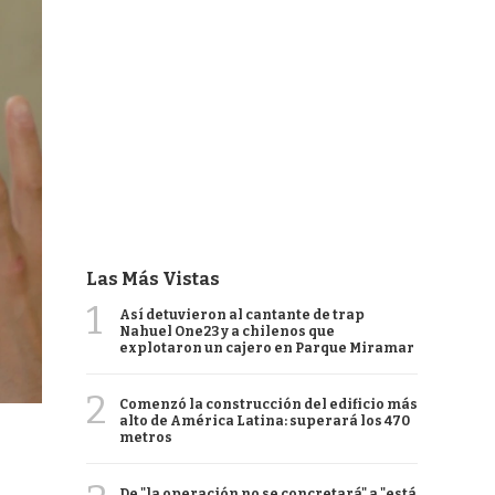
Las Más Vistas
1
Así detuvieron al cantante de trap
Nahuel One23 y a chilenos que
explotaron un cajero en Parque Miramar
2
Comenzó la construcción del edificio más
alto de América Latina: superará los 470
metros
De "la operación no se concretará" a "está