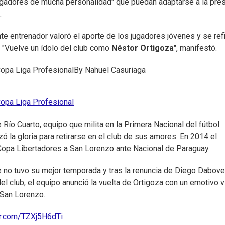
ugadores de mucha personalidad" que puedan adaptarse a la pre
.
nte entrenador valoró el aporte de los jugadores jóvenes y se refi
 "Vuelve un ídolo del club como
Néstor Ortigoza
", manifestó.
opa Liga Profesional
By
Nahuel Casuriaga
opa Liga Profesional
o Cuarto, equipo que milita en la Primera Nacional del fútbol
zó la gloria para retirarse en el club de sus amores. En 2014 el
a Copa Libertadores a San Lorenzo ante Nacional de Paraguay.
e no tuvo su mejor temporada y tras la renuncia de Diego Dabove
del club, el equipo anunció la vuelta de Ortigoza con un emotivo 
 San Lorenzo.
ter.com/TZXj5H6dTi