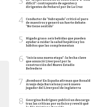
3
difícil": contrapunto de agentes y
dirigentes de Peñarol por De La Cruz
4
Conductor de "Subrayado" criticó el paro
de maestros y generó un fuerte debate:
"No tiene sentido"
5
Hígado graso: seis bebidas que pueden
ayudar a cuidar la salud hepática y los
hábitos que las complementan
6
“Inicia una nueva etapa”: la fecha clave
que anunció Liverpool por la
construcción del Nuevo Estadio
Belvedere
7
¡Bombazo! En España afirman que Ronald
Araujo deja Barcelona y será nuevo
jugador del Liverpool de Inglaterra
8
Georgina Rodríguez publicó un descargo
tras las críticas por su físico y reveló qué