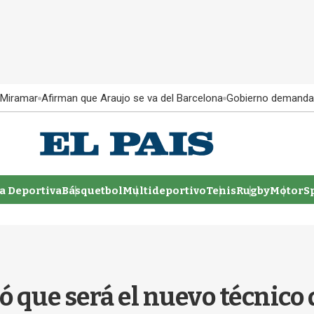
 Miramar
Afirman que Araujo se va del Barcelona
Gobierno demanda
 Deportiva
Básquetbol
Multideportivo
Tenis
Rugby
MotorSp
 que será el nuevo técnico