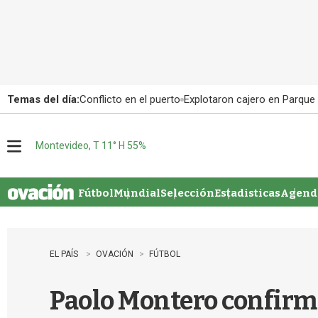
Temas del día:
Conflicto en el puerto
Explotaron cajero en Parque
Montevideo, T 11° H 55%
M
e
n
u
Fútbol
Mundial
Selección
Estadisticas
Agenda
EL PAÍS
OVACIÓN
FÚTBOL
Paolo Montero confirmó