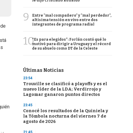
le dijo Cristiano Ronaldo
9
Entre "mal compañero" y "mal perdedor",
altísima tensión en vivo entre dos
integrantes de programa radial
de
10
“Es para elegidos”: Forlán contó qué lo
stá
motivó para dirigir a Uruguay y el récord
es
de su abuelo como DT de la Celeste
Últimas Noticias
23:54
Trouville se clasificó a playoffs y es el
nuevo líder de la LDA; Verdirrojo y
Lagomar ganaron puntos directos
23:45
quién
Conocé los resultados de la Quiniela y
la Tómbola nocturna del viernes 7 de
agosto de 2026
21:45