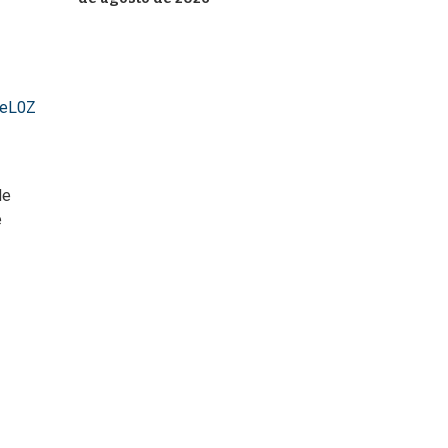
6eL0Z
de
e