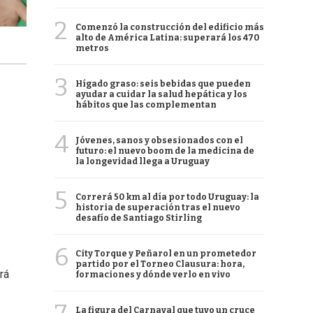
2
Comenzó la construcción del edificio más
alto de América Latina: superará los 470
metros
3
Hígado graso: seis bebidas que pueden
ayudar a cuidar la salud hepática y los
hábitos que las complementan
4
Jóvenes, sanos y obsesionados con el
futuro: el nuevo boom de la medicina de
la longevidad llega a Uruguay
5
Correrá 50 km al día por todo Uruguay: la
historia de superación tras el nuevo
desafío de Santiago Stirling
6
City Torque y Peñarol en un prometedor
partido por el Torneo Clausura: hora,
rá
formaciones y dónde verlo en vivo
La figura del Carnaval que tuvo un cruce