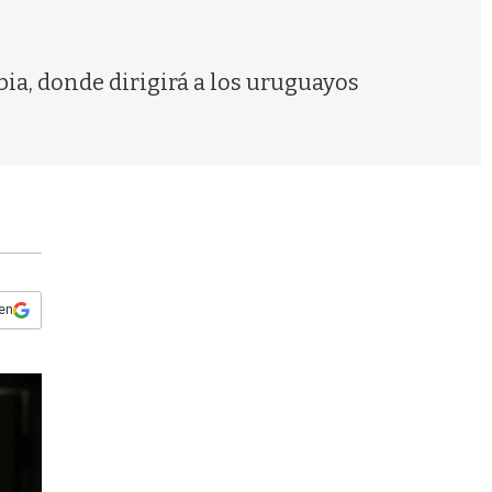
s
q
u
e
ia, donde dirigirá a los uruguayos
d
a
 en