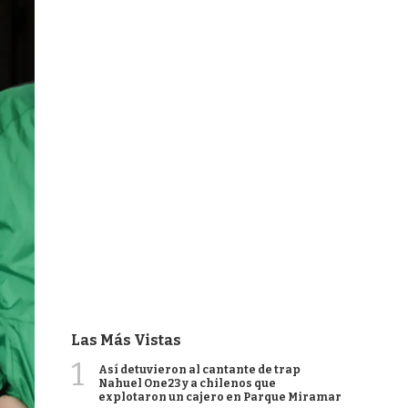
Las Más Vistas
1
Así detuvieron al cantante de trap
Nahuel One23 y a chilenos que
explotaron un cajero en Parque Miramar