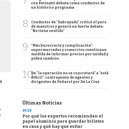
7
con Petinatti debuta como conductor de
un histórico programa
8
Conductor de "Subrayado" criticó el paro
de maestros y generó un fuerte debate:
"No tiene sentido"
9
"Más burocracia y complicación":
supermercados y comercios cuestionan
medida de informar precios por unidad y
piden cambios
10
De "la operación no se concretará" a "está
difícil": contrapunto de agentes y
a
dirigentes de Peñarol por De La Cruz
Últimas Noticias
,
09:25
n
Por qué los expertos recomiendan el
papel aluminio para guardar billetes
en casa y qué hay que evitar