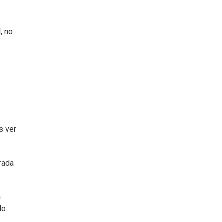
, no
,
s ver
trada
a
do