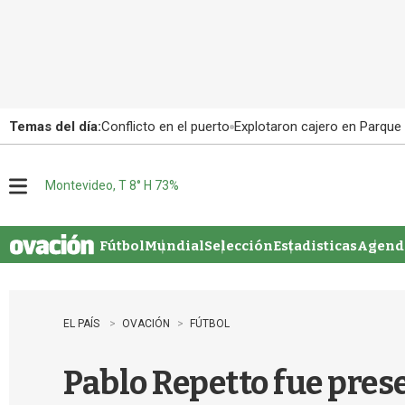
Temas del día:
Conflicto en el puerto
Explotaron cajero en Parque
Montevideo, T 8° H 73%
M
e
n
u
Fútbol
Mundial
Selección
Estadisticas
Agenda
EL PAÍS
OVACIÓN
FÚTBOL
Pablo Repetto fue prese