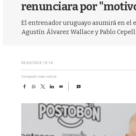
renunciara por "motiv
El entrenador uruguayo asumirá en el e
Agustín Álvarez Wallace y Pablo Cepell
05/03/2024, 15:14
Compartir esta noticia
F
W
T
L
E
a
h
w
i
m
c
a
i
n
a
e
t
t
k
i
b
s
t
e
l
o
A
e
d
o
p
r
I
k
p
n