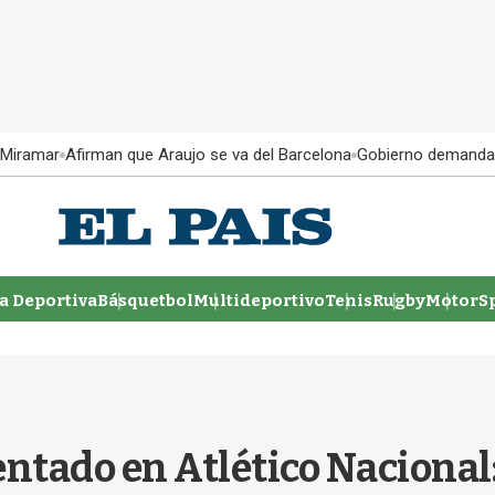
 Miramar
Afirman que Araujo se va del Barcelona
Gobierno demanda
 Deportiva
Básquetbol
Multideportivo
Tenis
Rugby
MotorSp
ntado en Atlético Nacional: