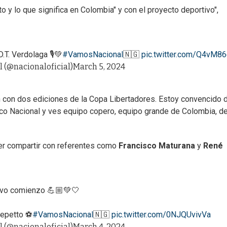
o y lo que significa en Colombia" y con el proyecto deportivo",
T. Verdolaga 🎙️💚
#VamosNacional
🇳🇬
pic.twitter.com/Q4vM8
l (@nacionaloficial)
March 5, 2024
ión con dos ediciones de la Copa Libertadores. Estoy convencido 
ico Nacional y ves equipo copero, equipo grande de Colombia, d
er compartir con referentes como
Francisco Maturana
y
René
vo comienzo 💪🏼💚🤍
Repetto ⚽️
#VamosNacional
🇳🇬
pic.twitter.com/0NJQUvivVa
l (@nacionaloficial)
March 4, 2024