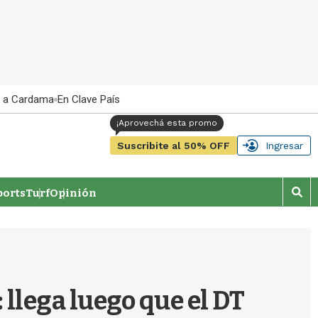
 a Cardama
En Clave País
Suscribite al 50% OFF
Ingresar
orts
Turf
Opinión
M
o
s
t
r
a
r
 llega luego que el DT
b
�