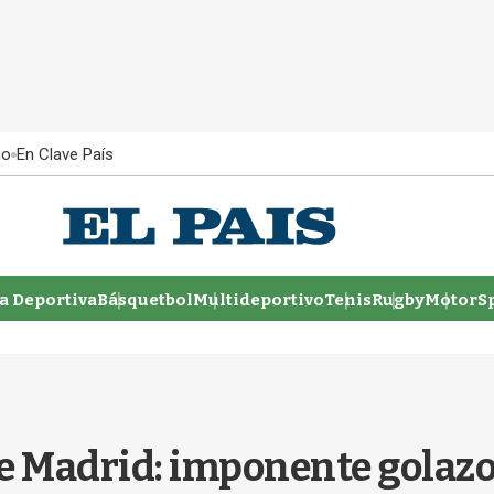
ño
En Clave País
 Deportiva
Básquetbol
Multideportivo
Tenis
Rugby
MotorSp
e Madrid: imponente golazo 