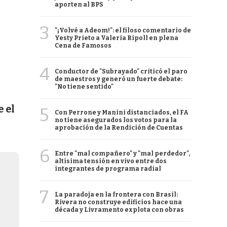
aporten al BPS
3
"¡Volvé a Adeom!": el filoso comentario de
Yesty Prieto a Valeria Ripoll en plena
Cena de Famosos
4
Conductor de "Subrayado" criticó el paro
de maestros y generó un fuerte debate:
"No tiene sentido"
e el
5
Con Perrone y Manini distanciados, el FA
no tiene asegurados los votos para la
aprobación de la Rendición de Cuentas
6
Entre "mal compañero" y "mal perdedor",
altísima tensión en vivo entre dos
integrantes de programa radial
7
La paradoja en la frontera con Brasil:
Rivera no construye edificios hace una
década y Livramento explota con obras