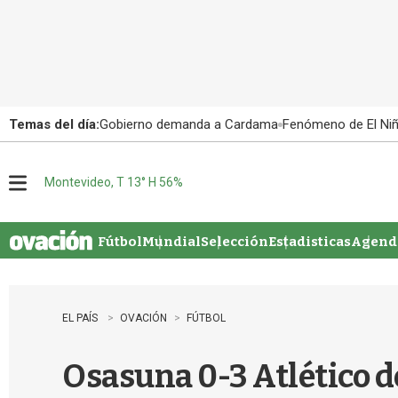
Temas del día:
Gobierno demanda a Cardama
Fenómeno de El Ni
Montevideo, T 13° H 56%
M
e
n
u
Fútbol
Mundial
Selección
Estadisticas
Agenda
EL PAÍS
OVACIÓN
FÚTBOL
Osasuna 0-3 Atlético d