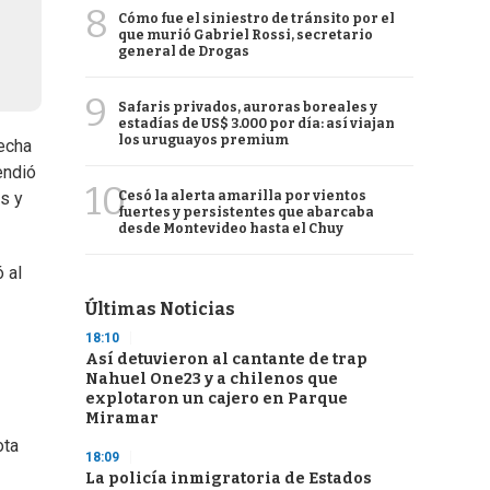
8
Cómo fue el siniestro de tránsito por el
que murió Gabriel Rossi, secretario
general de Drogas
9
Safaris privados, auroras boreales y
estadías de US$ 3.000 por día: así viajan
los uruguayos premium
fecha
endió
10
Cesó la alerta amarilla por vientos
s y
fuertes y persistentes que abarcaba
desde Montevideo hasta el Chuy
 al
Últimas Noticias
18:10
Así detuvieron al cantante de trap
Nahuel One23 y a chilenos que
explotaron un cajero en Parque
Miramar
ota
18:09
La policía inmigratoria de Estados