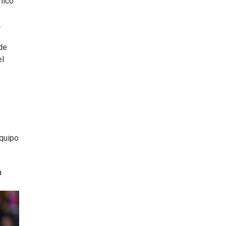
nicó
.
de
el
equipo
a