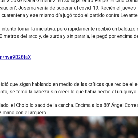
tuir a José María Giménez. En su lugar entró Felipe. El club comu
aución". Josema venía de superar el covid-19. Recién el jueves
a cuarentena y ese mismo día jugó todo el partido contra Levante
tentó tomar la iniciativa, pero rápidamente recibió un baldazo 
40 metros del arco y, de zurda y sin pararla, le pegó por encima d
com/nve9B28IaX
pidió que sigan hablando en medio de las críticas que recibe el 
nto, se tomó la cabeza sin creer lo que había hecho el uruguayo.
lado, el Cholo lo sacó de la cancha. Encima a los 88' Ángel Corre
a mano con el arquero.