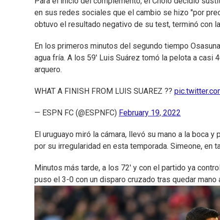
Para el inicio del complemento, el Cholo decidió susti
en sus redes sociales que el cambio se hizo "por prec
obtuvo el resultado negativo de su test, terminó con l
En los primeros minutos del segundo tiempo Osasuna in
agua fría. A los 59' Luis Suárez tomó la pelota a casi 
arquero.
WHAT A FINISH FROM LUIS SUAREZ ??
pic.twitter.
— ESPN FC (@ESPNFC)
February 19, 2022
El uruguayo miró la cámara, llevó su mano a la boca y 
por su irregularidad en esta temporada. Simeone, en ta
Minutos más tarde, a los 72' y con el partido ya contro
puso el 3-0 con un disparo cruzado tras quedar mano 