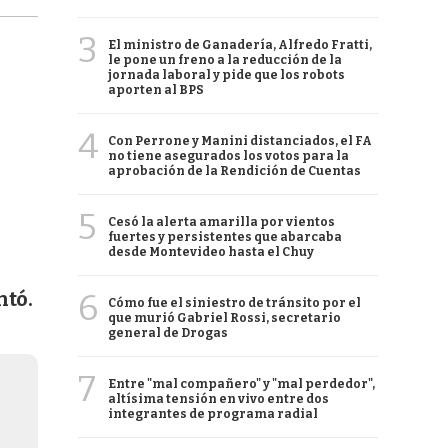
3
El ministro de Ganadería, Alfredo Fratti,
le pone un freno a la reducción de la
jornada laboral y pide que los robots
aporten al BPS
4
Con Perrone y Manini distanciados, el FA
no tiene asegurados los votos para la
aprobación de la Rendición de Cuentas
5
Cesó la alerta amarilla por vientos
fuertes y persistentes que abarcaba
desde Montevideo hasta el Chuy
6
ntó.
Cómo fue el siniestro de tránsito por el
que murió Gabriel Rossi, secretario
general de Drogas
7
Entre "mal compañero" y "mal perdedor",
altísima tensión en vivo entre dos
integrantes de programa radial