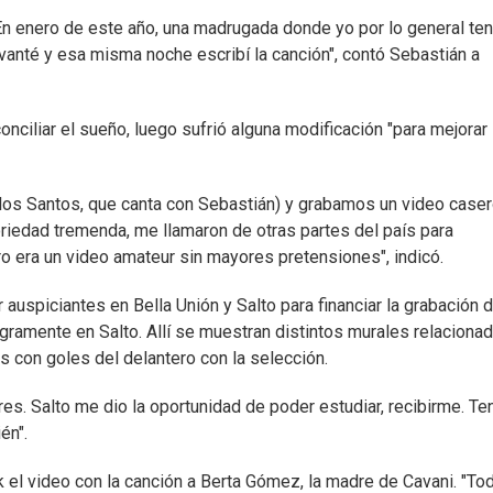
 En enero de este año, una madrugada donde yo por lo general te
evanté y esa misma noche escribí la canción", contó Sebastián a
ciliar el sueño, luego sufrió alguna modificación "para mejorar 
 los Santos, que canta con Sebastián) y grabamos un video case
oriedad tremenda, me llamaron de otras partes del país para
ro era un video amateur sin mayores pretensiones", indicó.
 auspiciantes en Bella Unión y Salto para financiar la grabación d
egramente en Salto. Allí se muestran distintos murales relaciona
s con goles del delantero con la selección.
s. Salto me dio la oportunidad de poder estudiar, recibirme. Te
én".
 el video con la canción a Berta Gómez, la madre de Cavani. "To