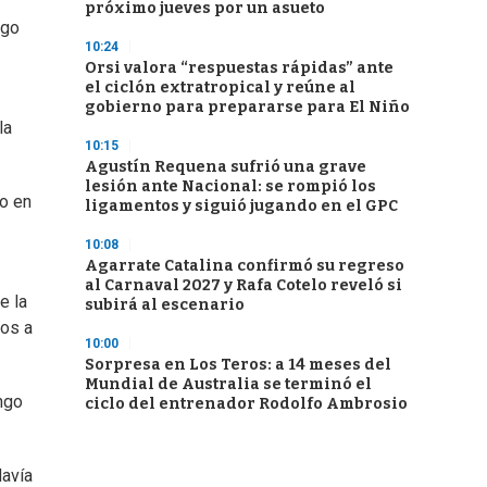
próximo jueves por un asueto
ngo
10:24
Orsi valora “respuestas rápidas” ante
el ciclón extratropical y reúne al
gobierno para prepararse para El Niño
la
10:15
Agustín Requena sufrió una grave
lesión ante Nacional: se rompió los
ro en
ligamentos y siguió jugando en el GPC
10:08
Agarrate Catalina confirmó su regreso
al Carnaval 2027 y Rafa Cotelo reveló si
e la
subirá al escenario
dos a
10:00
Sorpresa en Los Teros: a 14 meses del
Mundial de Australia se terminó el
ngo
ciclo del entrenador Rodolfo Ambrosio
davía