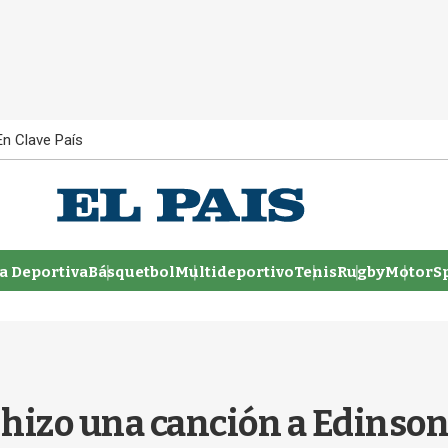
En Clave País
 Deportiva
Básquetbol
Multideportivo
Tenis
Rugby
MotorSp
e hizo una canción a Edinso