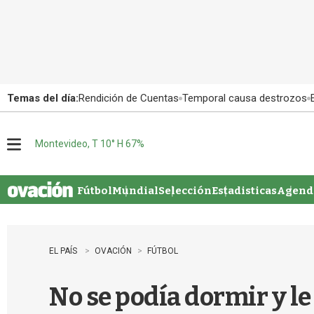
Temas del día:
Rendición de Cuentas
Temporal causa destrozos
Montevideo, T 10° H 67%
M
e
n
u
Fútbol
Mundial
Selección
Estadisticas
Agenda
EL PAÍS
OVACIÓN
FÚTBOL
No se podía dormir y l