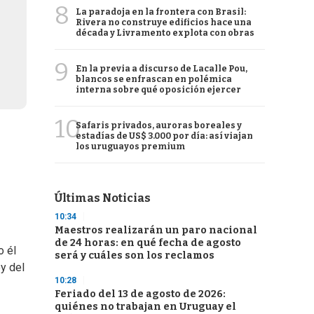
8
La paradoja en la frontera con Brasil:
Rivera no construye edificios hace una
década y Livramento explota con obras
9
En la previa a discurso de Lacalle Pou,
blancos se enfrascan en polémica
interna sobre qué oposición ejercer
10
Safaris privados, auroras boreales y
estadías de US$ 3.000 por día: así viajan
los uruguayos premium
Últimas Noticias
10:34
Maestros realizarán un paro nacional
de 24 horas: en qué fecha de agosto
o él
será y cuáles son los reclamos
oy del
10:28
Feriado del 13 de agosto de 2026:
quiénes no trabajan en Uruguay el