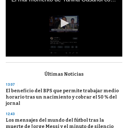
0
s
e
c
Últimas Noticias
o
n
13:07
d
El beneficio del BPS que permite trabajar medio
s
o
horario tras un nacimiento y cobrar el 50 % del
f
jornal
3
3
s
12:43
e
Los mensajes del mundo del fútbol tras la
c
muerte de Jorge Messi y el minuto de silencio
o