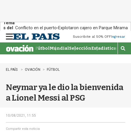
Tema
s del
Conflicto en el puerto
Explotaron cajero en Parque Miramar
día:
Suscribite al 50% OFF
Ingresar
M
e
Fútbol
Mundial
Selección
Estadisticas
Agen
n
M
u
o
s
t
EL PAÍS
OVACIÓN
FÚTBOL
r
a
Neymar ya le dio la bienvenida
r
b
a Lionel Messi al PSG
�
s
q
u
10/08/2021, 11:55
e
d
Compartir esta noticia