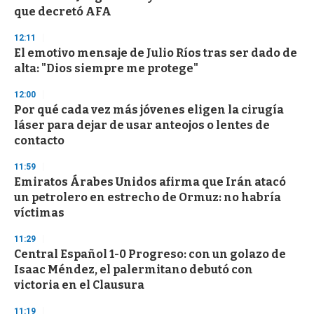
n
que decretó AFA
d
s
12:11
El emotivo mensaje de Julio Ríos tras ser dado de
alta: "Dios siempre me protege"
12:00
Por qué cada vez más jóvenes eligen la cirugía
láser para dejar de usar anteojos o lentes de
contacto
11:59
Emiratos Árabes Unidos afirma que Irán atacó
un petrolero en estrecho de Ormuz: no habría
víctimas
11:29
Central Español 1-0 Progreso: con un golazo de
Isaac Méndez, el palermitano debutó con
victoria en el Clausura
11:19