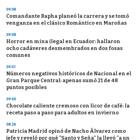
o
n
09:08
d
Comandante Rapha planeó la carrera y se tomó
s
o
venganza en el clásico Romántico en Maroñas
f
3
09:08
3
s
Horror en mina ilegal en Ecuador: hallaron
e
ocho cadáveres desmembrados en dos fosas
c
comunes
o
n
d
09:01
s
Números negativos históricos de Nacional en el
Gran Parque Central: apenas sumó 21 de 48
puntos posibles
09:00
Chocolate caliente cremoso con licor de café: la
receta paso a paso para adultos en invierno
08:26
Patricia Madrid opinó de Nacho Álvarez como
jefe y reveló por qué "Santo y Seña" la llevó "a un