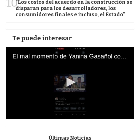
10
"Los costos del acuerdo en la construcción se
disparan para los desarrolladores, los
consumidores finales e incluso, el Estado"
Te puede interesar
El mal momento de Yanina Gasañol con un hincha argentino en "Subrayado"
0
s
e
c
Últimas Noticias