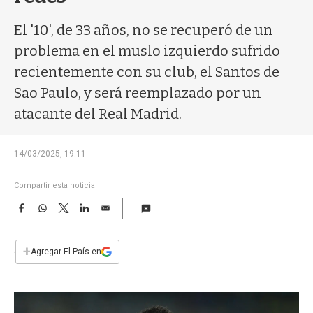
a
El '10', de 33 años, no se recuperó de un
problema en el muslo izquierdo sufrido
recientemente con su club, el Santos de
Sao Paulo, y será reemplazado por un
atacante del Real Madrid.
14/03/2025, 19:11
Compartir esta noticia
F
W
T
L
E
a
h
w
i
m
c
a
i
n
a
e
t
t
k
i
+
Agregar El País en
b
s
t
e
l
o
A
e
d
o
p
r
I
k
p
n