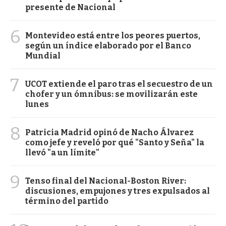
presente de Nacional
6
Montevideo está entre los peores puertos,
según un índice elaborado por el Banco
Mundial
7
UCOT extiende el paro tras el secuestro de un
chofer y un ómnibus: se movilizarán este
lunes
8
Patricia Madrid opinó de Nacho Álvarez
como jefe y reveló por qué "Santo y Seña" la
llevó "a un límite"
9
Tenso final del Nacional-Boston River:
discusiones, empujones y tres expulsados al
término del partido