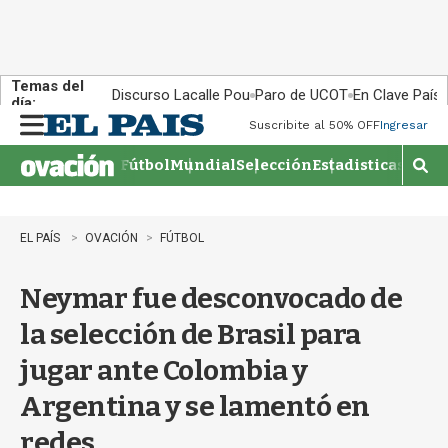
Temas del
Discurso Lacalle Pou
Paro de UCOT
En Clave País
día:
Suscribite al 50% OFF
Ingresar
M
e
Fútbol
Mundial
Selección
Estadisticas
Agen
n
M
u
o
s
t
EL PAÍS
OVACIÓN
FÚTBOL
r
a
Neymar fue desconvocado de
r
b
la selección de Brasil para
�
s
jugar ante Colombia y
q
u
Argentina y se lamentó en
e
d
redes