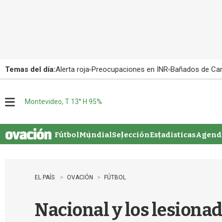
Temas del día:
Alerta roja
Preocupaciones en INR
Bañados de Ca
Montevideo, T 13° H 95%
M
e
n
u
Fútbol
Mundial
Selección
Estadisticas
Agenda
EL PAÍS
OVACIÓN
FÚTBOL
Nacional y los lesionad