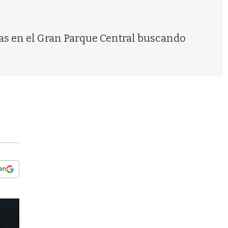
s
q
u
e
ras en el Gran Parque Central buscando
d
a
 en