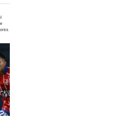
l
ce
ores.