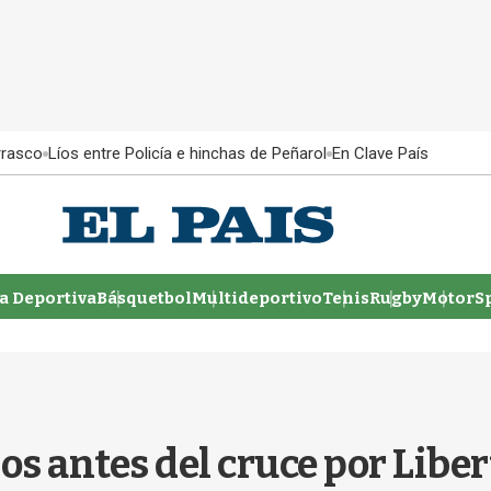
rrasco
Líos entre Policía e hinchas de Peñarol
En Clave País
 Deportiva
Básquetbol
Multideportivo
Tenis
Rugby
MotorSp
os antes del cruce por Libe