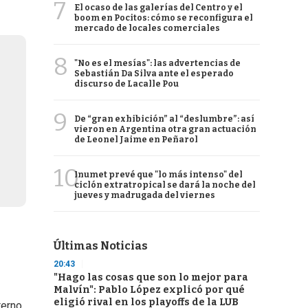
7
El ocaso de las galerías del Centro y el
boom en Pocitos: cómo se reconfigura el
mercado de locales comerciales
8
"No es el mesías": las advertencias de
Sebastián Da Silva ante el esperado
discurso de Lacalle Pou
9
De “gran exhibición” al “deslumbre”: así
vieron en Argentina otra gran actuación
de Leonel Jaime en Peñarol
10
Inumet prevé que "lo más intenso" del
ciclón extratropical se dará la noche del
jueves y madrugada del viernes
Últimas Noticias
20:43
"Hago las cosas que son lo mejor para
Malvín": Pablo López explicó por qué
eligió rival en los playoffs de la LUB
terno