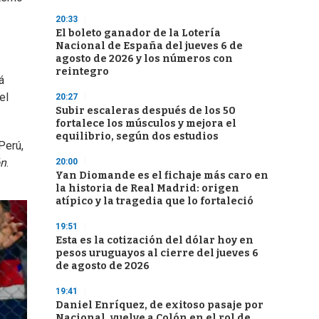
20:33
El boleto ganador de la Lotería
Nacional de España del jueves 6 de
agosto de 2026 y los números con
reintegro
á
el
20:27
Subir escaleras después de los 50
fortalece los músculos y mejora el
equilibrio, según dos estudios
Perú,
ón
.
20:00
Yan Diomande es el fichaje más caro en
la historia de Real Madrid: origen
atípico y la tragedia que lo fortaleció
19:51
Esta es la cotización del dólar hoy en
pesos uruguayos al cierre del jueves 6
de agosto de 2026
19:41
Daniel Enríquez, de exitoso pasaje por
Nacional, vuelve a Colón en el rol de