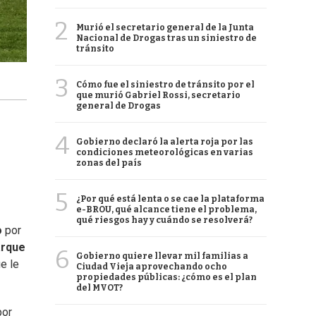
2
Murió el secretario general de la Junta
Nacional de Drogas tras un siniestro de
tránsito
3
Cómo fue el siniestro de tránsito por el
que murió Gabriel Rossi, secretario
general de Drogas
4
Gobierno declaró la alerta roja por las
condiciones meteorológicas en varias
zonas del país
5
¿Por qué está lenta o se cae la plataforma
e-BROU, qué alcance tiene el problema,
qué riesgos hay y cuándo se resolverá?
o
por
arque
6
Gobierno quiere llevar mil familias a
e le
Ciudad Vieja aprovechando ocho
propiedades públicas: ¿cómo es el plan
del MVOT?
por