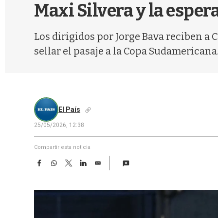
Maxi Silvera y la esper
Los dirigidos por Jorge Bava reciben a
sellar el pasaje a la Copa Sudamericana
El País
25/05/2026, 12:38
Compartir esta noticia
F
W
T
L
E
a
h
w
i
m
c
a
i
n
a
e
t
t
k
i
b
s
t
e
l
o
A
e
d