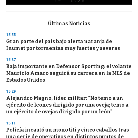
0
s
e
c
Últimas Noticias
o
n
15:55
d
Gran parte del país bajo alerta naranja de
s
o
Inumet por tormentas muy fuertes y severas
f
3
15:37
3
s
Baja importante en Defensor Sporting: el volante
e
Mauricio Amaro seguirá su carrera en la MLS de
c
Estados Unidos
o
n
d
15:29
s
Alejandro Magno, líder militar: "No temo a un
ejército de leones dirigido por una oveja; temo a
un ejército de ovejas dirigido por un león"
15:11
Policía incautó un mono tití y cinco caballos tras
una serie de operativos en distintos puntos de