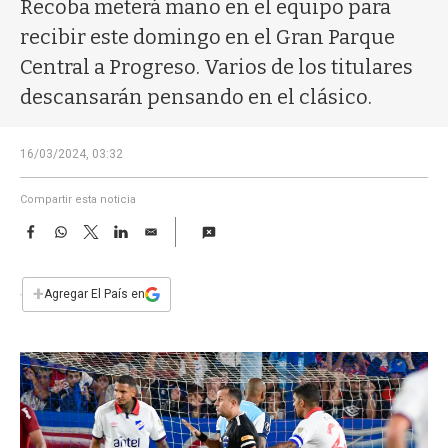
a
Recoba meterá mano en el equipo para
recibir este domingo en el Gran Parque
Central a Progreso. Varios de los titulares
descansarán pensando en el clásico.
16/03/2024, 03:32
Compartir esta noticia
F
W
T
L
E
a
h
w
i
m
c
a
i
n
a
e
t
t
k
i
+
Agregar El País en
b
s
t
e
l
o
A
e
d
o
p
r
I
k
p
n