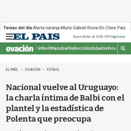
Temas del día:
Alerta naranja
Murió Gabriel Rossi
En Clave País
Suscribite al 50% OFF
Ingresar
M
e
Fútbol
Mundial
Selección
Estadisticas
Agen
n
M
u
o
s
t
EL PAÍS
OVACIÓN
FÚTBOL
r
a
Nacional vuelve al Uruguayo:
r
b
la charla íntima de Balbi con el
�
s
plantel y la estadística de
q
u
Polenta que preocupa
e
d