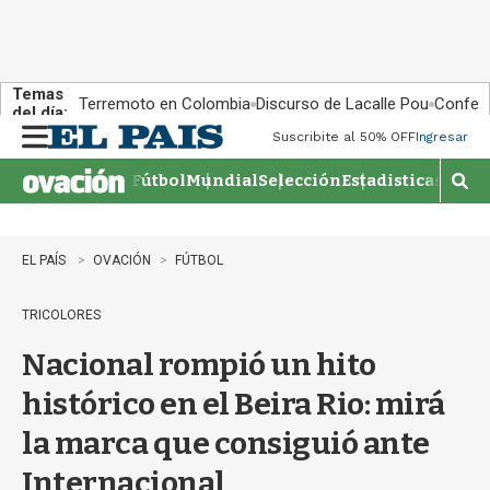
Temas
Terremoto en Colombia
Discurso de Lacalle Pou
Confere
del día:
Suscribite al 50% OFF
Ingresar
M
e
Fútbol
Mundial
Selección
Estadisticas
Agen
n
M
u
o
s
t
EL PAÍS
OVACIÓN
FÚTBOL
r
a
TRICOLORES
r
b
Nacional rompió un hito
�
s
histórico en el Beira Rio: mirá
q
u
la marca que consiguió ante
e
d
Internacional