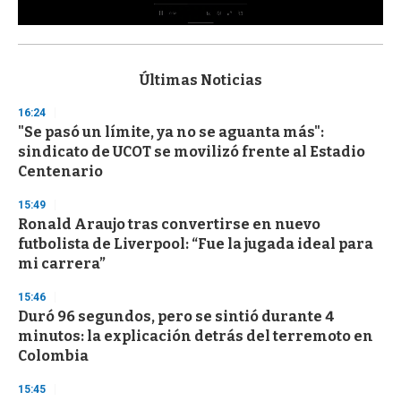
0
s
e
c
Últimas Noticias
o
n
16:24
d
"Se pasó un límite, ya no se aguanta más":
s
o
sindicato de UCOT se movilizó frente al Estadio
f
Centenario
3
3
s
15:49
e
Ronald Araujo tras convertirse en nuevo
c
futbolista de Liverpool: “Fue la jugada ideal para
o
n
mi carrera”
d
s
15:46
Duró 96 segundos, pero se sintió durante 4
minutos: la explicación detrás del terremoto en
Colombia
15:45