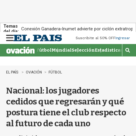
Temas
Conexión Ganadera
Inumet advierte por ciclón extratropi
del día:
Suscribite al 50% OFF
Ingresar
M
e
Fútbol
Mundial
Selección
Estadisticas
Agen
n
M
u
o
s
t
EL PAÍS
OVACIÓN
FÚTBOL
r
a
Nacional: los jugadores
r
b
cedidos que regresarán y qué
�
s
postura tiene el club respecto
q
u
al futuro de cada uno
e
d