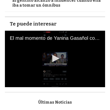
argentino alcanzó a influencer cuando ella
iba a tomar un ómnibus
Te puede interesar
El mal momento de Yanina Gasañol con un hincha argentino en "Subrayado"
0
s
e
c
Últimas Noticias
o
n