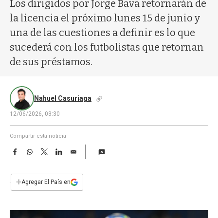
a
Los dirigidos por Jorge Bava retornarán de
la licencia el próximo lunes 15 de junio y
una de las cuestiones a definir es lo que
sucederá con los futbolistas que retornan
de sus préstamos.
Nahuel Casuriaga
12/06/2026, 03:30
Compartir esta noticia
F
W
T
L
E
a
h
w
i
m
c
a
i
n
a
e
t
t
k
i
+
Agregar El País en
b
s
t
e
l
o
A
e
d
o
p
r
I
k
p
n