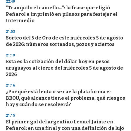
22:49
d
"Tranquilo el camello...": la frase que eligió
s
o
Peñarol e imprimió en pilusos para festejar el
f
Intermedio
3
3
s
21:53
e
Sorteo del 5 de Oro de este miércoles 5 de agosto
c
de 2026: números sorteados, pozos y aciertos
o
n
d
21:19
s
Esta es la cotización del dólar hoy en pesos
uruguayos al cierre del miércoles 5 de agosto de
2026
21:16
¿Por qué está lenta o se cae la plataforma e-
BROU, qué alcance tiene el problema, qué riesgos
hay y cuándo se resolverá?
21:15
El primer gol del argentino Leonel Jaime en
Peñarol: en una final y con una definición de lujo