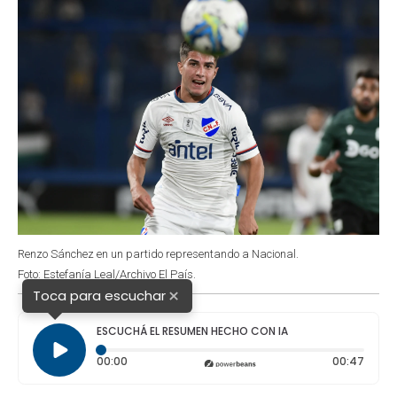
Renzo Sánchez en un partido representando a Nacional.
Foto: Estefanía Leal/Archivo El País.
×
Toca para escuchar
ESCUCHÁ EL RESUMEN HECHO CON IA
Tiempo transcurrido: 0 segundos
Durac
00:00
00:47