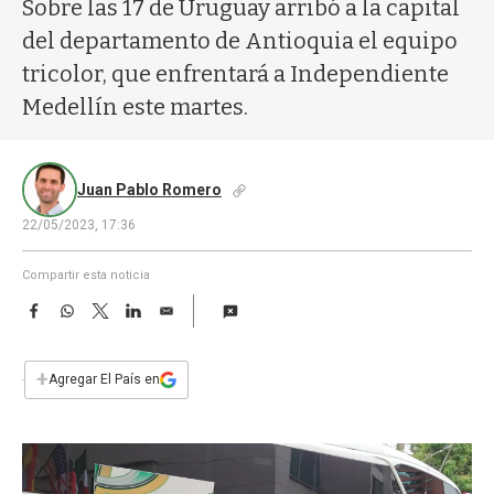
a
Sobre las 17 de Uruguay arribó a la capital
del departamento de Antioquia el equipo
tricolor, que enfrentará a Independiente
Medellín este martes.
Juan Pablo Romero
22/05/2023, 17:36
Compartir esta noticia
F
W
T
L
E
a
h
w
i
m
c
a
i
n
a
e
t
t
k
i
+
Agregar El País en
b
s
t
e
l
o
A
e
d
o
p
r
I
k
p
n