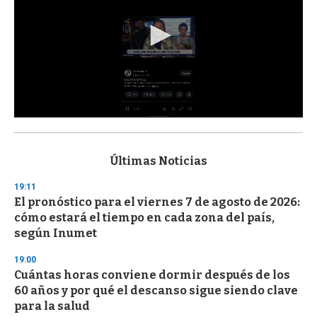
0
s
e
c
Últimas Noticias
o
n
19:11
d
El pronóstico para el viernes 7 de agosto de 2026:
s
o
cómo estará el tiempo en cada zona del país,
f
según Inumet
3
3
s
19:00
e
Cuántas horas conviene dormir después de los
c
60 años y por qué el descanso sigue siendo clave
o
n
para la salud
d