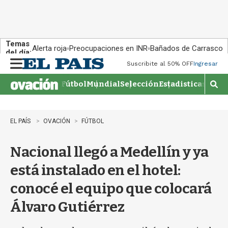
Temas
Alerta roja
Preocupaciones en INR
Bañados de Carrasco
del día:
Suscribite al 50% OFF
Ingresar
M
e
Fútbol
Mundial
Selección
Estadisticas
Agen
n
M
u
o
s
t
EL PAÍS
OVACIÓN
FÚTBOL
r
a
Nacional llegó a Medellín y ya
r
b
está instalado en el hotel:
�
s
conocé el equipo que colocará
q
u
Álvaro Gutiérrez
e
d