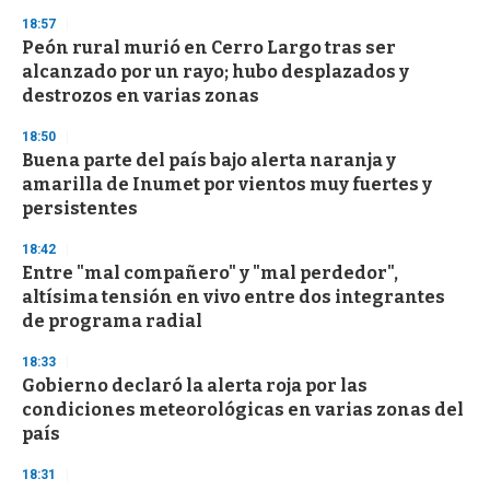
s
18:57
Peón rural murió en Cerro Largo tras ser
alcanzado por un rayo; hubo desplazados y
destrozos en varias zonas
18:50
Buena parte del país bajo alerta naranja y
amarilla de Inumet por vientos muy fuertes y
persistentes
18:42
Entre "mal compañero" y "mal perdedor",
altísima tensión en vivo entre dos integrantes
de programa radial
18:33
Gobierno declaró la alerta roja por las
condiciones meteorológicas en varias zonas del
país
18:31