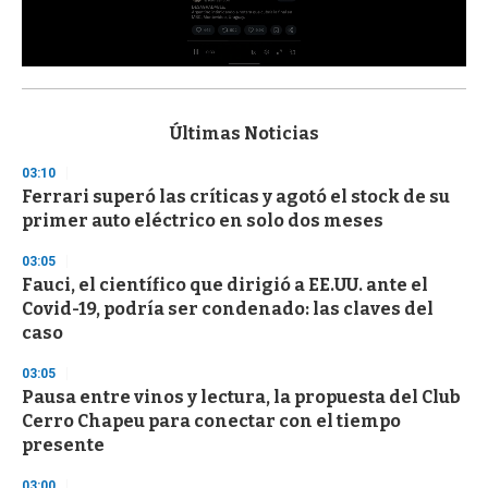
0
s
e
c
Últimas Noticias
o
n
03:10
d
Ferrari superó las críticas y agotó el stock de su
s
o
primer auto eléctrico en solo dos meses
f
3
03:05
3
s
Fauci, el científico que dirigió a EE.UU. ante el
e
Covid-19, podría ser condenado: las claves del
c
caso
o
n
d
03:05
s
Pausa entre vinos y lectura, la propuesta del Club
Cerro Chapeu para conectar con el tiempo
presente
03:00