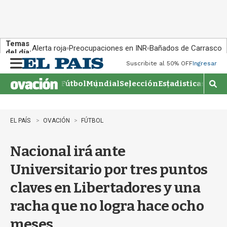
Temas
Alerta roja
Preocupaciones en INR
Bañados de Carrasco
del día:
Suscribite al 50% OFF
Ingresar
M
e
Fútbol
Mundial
Selección
Estadisticas
Agen
n
M
u
o
s
t
EL PAÍS
OVACIÓN
FÚTBOL
r
a
Nacional irá ante
r
b
Universitario por tres puntos
�
s
claves en Libertadores y una
q
u
racha que no logra hace ocho
e
d
meses