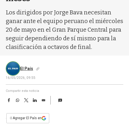
a
Los dirigidos por Jorge Bava necesitan
ganar ante el equipo peruano el miércoles
20 de mayo en el Gran Parque Central para
seguir dependiendo de sí mismo para la
clasificación a octavos de final.
El País
16/05/2026, 09:55
Compartir esta noticia
F
W
T
L
E
a
h
w
i
m
c
a
i
n
a
e
t
t
k
i
+
Agregar El País en
b
s
t
e
l
o
A
e
d