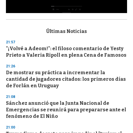
0
s
e
c
Últimas Noticias
o
n
21:57
d
"¡Volvé a Adeom!": el filoso comentario de Yesty
s
o
Prieto a Valeria Ripoll en plena Cena de Famosos
f
3
21:26
3
s
De mostrar su práctica a incrementar la
e
cantidad de jugadores citados: los primeros días
c
de Forlán en Uruguay
o
n
d
21:08
s
Sánchez anunció que la Junta Nacional de
Emergencias se reunirá para prepararse ante el
fenómeno de El Niño
21:00