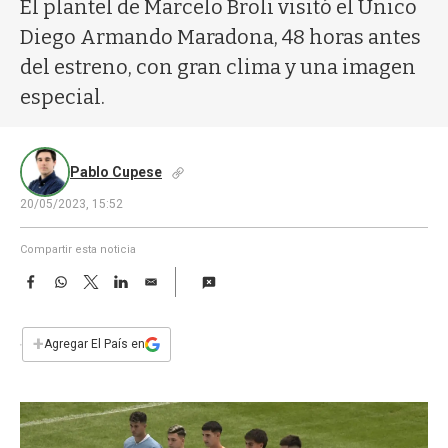
a
El plantel de Marcelo Broli visitó el Único
Diego Armando Maradona, 48 horas antes
del estreno, con gran clima y una imagen
especial.
Pablo Cupese
20/05/2023, 15:52
Compartir esta noticia
F
W
T
L
E
a
h
w
i
m
c
a
i
n
a
e
t
t
k
i
+
Agregar El País en
b
s
t
e
l
o
A
e
d
o
p
r
I
k
p
n