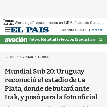
Temas
Alerta roja
Preocupaciones en INR
Bañados de Carrasco
del día:
Suscribite al 50% OFF
Ingresar
M
e
Fútbol
Mundial
Selección
Estadisticas
Agen
n
M
u
o
s
t
EL PAÍS
OVACIÓN
FÚTBOL
r
a
Mundial Sub 20: Uruguay
r
b
reconoció el estadio de La
�
s
Plata, donde debutará ante
q
u
Irak, y posó para la foto oficial
e
d