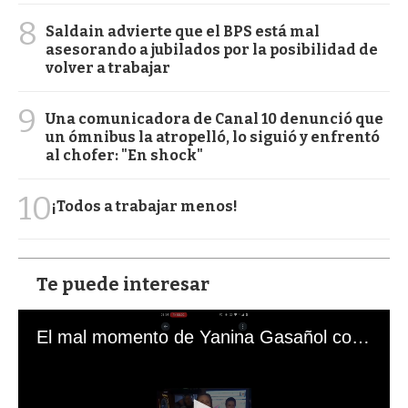
8
Saldain advierte que el BPS está mal
asesorando a jubilados por la posibilidad de
volver a trabajar
9
Una comunicadora de Canal 10 denunció que
un ómnibus la atropelló, lo siguió y enfrentó
al chofer: "En shock"
10
¡Todos a trabajar menos!
Te puede interesar
El mal momento de Yanina Gasañol con un hincha argentino en "Subrayado"