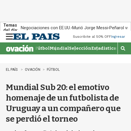
Temas
Negociaciones con EE.UU.
Murió Jorge Messi
Peñarol vs
del día:
Suscribite al 50% OFF
Ingresar
M
e
Fútbol
Mundial
Selección
Estadisticas
Agen
n
M
u
o
s
t
EL PAÍS
OVACIÓN
FÚTBOL
r
a
Mundial Sub 20: el emotivo
r
b
homenaje de un futbolista de
�
s
Uruguay a un compañero que
q
u
se perdió el torneo
e
d