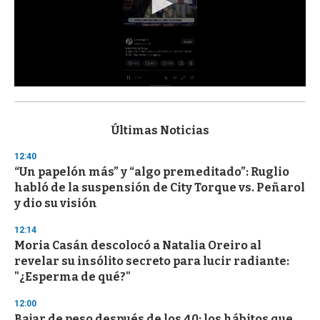
0
s
e
c
Últimas Noticias
o
n
12:40
d
“Un papelón más” y “algo premeditado”: Ruglio
s
o
habló de la suspensión de City Torque vs. Peñarol
f
y dio su visión
3
3
s
12:14
e
Moria Casán descolocó a Natalia Oreiro al
c
revelar su insólito secreto para lucir radiante:
o
n
"¿Esperma de qué?"
d
s
12:00
Bajar de peso después de los 40: los hábitos que