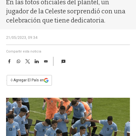
a
En las fotos oficiales del plantel, un
jugador de la Celeste sorprendió con una
celebración que tiene dedicatoria.
21/05/2023, 09:34
Compartir esta noticia
F
W
T
L
E
a
h
w
i
m
c
a
i
n
a
e
t
t
k
i
+
Agregar El País en
b
s
t
e
l
o
A
e
d
o
p
r
I
k
p
n