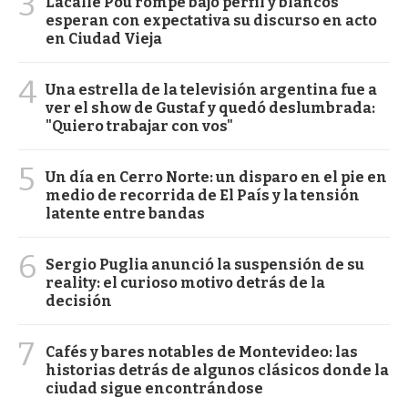
3
Lacalle Pou rompe bajo perfil y blancos
esperan con expectativa su discurso en acto
en Ciudad Vieja
4
Una estrella de la televisión argentina fue a
ver el show de Gustaf y quedó deslumbrada:
"Quiero trabajar con vos"
5
Un día en Cerro Norte: un disparo en el pie en
medio de recorrida de El País y la tensión
latente entre bandas
6
Sergio Puglia anunció la suspensión de su
reality: el curioso motivo detrás de la
decisión
7
Cafés y bares notables de Montevideo: las
historias detrás de algunos clásicos donde la
ciudad sigue encontrándose