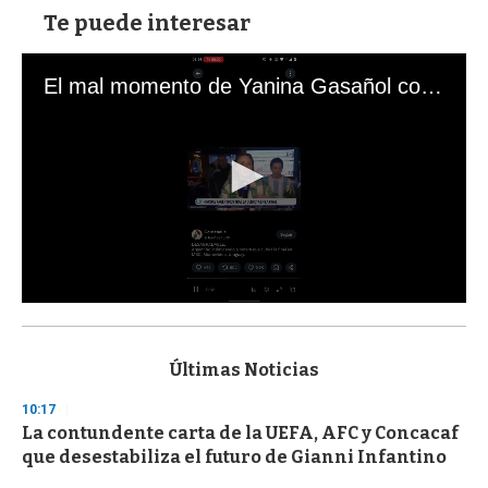
Te puede interesar
El mal momento de Yanina Gasañol con un hincha argentino en "Subrayado"
0
s
e
c
Últimas Noticias
o
n
10:17
d
La contundente carta de la UEFA, AFC y Concacaf
s
o
que desestabiliza el futuro de Gianni Infantino
f
3