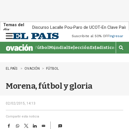
Temas del
Discurso Lacalle Pou
Paro de UCOT
En Clave País
día:
Suscribite al 50% OFF
Ingresar
M
e
Fútbol
Mundial
Selección
Estadisticas
Agen
n
M
u
o
s
t
EL PAÍS
OVACIÓN
FÚTBOL
r
a
Morena, fútbol y gloria
r
b
�
s
02/02/2015, 14:13
q
u
Compartir esta noticia
e
F
W
T
L
E
d