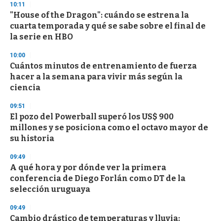
10:11
3
s
"House of the Dragon": cuándo se estrena la
e
cuarta temporada y qué se sabe sobre el final de
c
la serie en HBO
o
n
d
10:00
s
Cuántos minutos de entrenamiento de fuerza
hacer a la semana para vivir más según la
ciencia
09:51
El pozo del Powerball superó los US$ 900
millones y se posiciona como el octavo mayor de
su historia
09:49
A qué hora y por dónde ver la primera
conferencia de Diego Forlán como DT de la
selección uruguaya
09:49
Cambio drástico de temperaturas y lluvia: