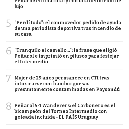
Peñarol: en una final y con una definición de
lujo
5
"Perdí todo": el conmovedor pedido de ayuda
de una periodista deportiva tras incendio de
su casa
6
"Tranquilo el camello...": la frase que eligió
Peñarol e imprimió en pilusos para festejar
el Intermedio
7
Mujer de 29 años permanece en CTI tras
intoxicarse con hamburguesas
presuntamente contaminadas en Paysandú
8
Peñarol 5-1 Wanderers: el Carbonero es el
bicampeón del Torneo Intermedio con
goleada incluida - EL PAÍS Uruguay