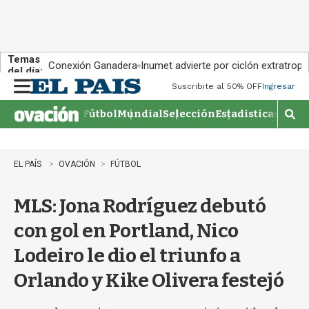
Temas
Conexión Ganadera
Inumet advierte por ciclón extratropi
del día:
Suscribite al 50% OFF
Ingresar
M
e
Fútbol
Mundial
Selección
Estadisticas
Agen
n
M
u
o
s
t
EL PAÍS
OVACIÓN
FÚTBOL
r
a
MLS: Jona Rodríguez debutó
r
b
con gol en Portland, Nico
�
s
Lodeiro le dio el triunfo a
q
u
Orlando y Kike Olivera festejó
e
d