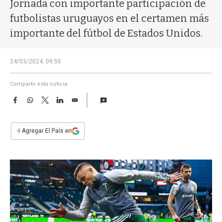
a
Jornada con importante participación de
futbolistas uruguayos en el certamen más
importante del fútbol de Estados Unidos.
24/03/2024, 09:50
Compartir esta noticia
F
W
T
L
E
a
h
w
i
m
c
a
i
n
a
e
t
t
k
i
+
Agregar El País en
b
s
t
e
l
o
A
e
d
o
p
r
I
k
p
n