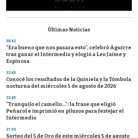
0
s
e
c
Últimas Noticias
o
n
00:42
d
"Era bueno que nos pasara esto", celebró Aguirre
s
o
tras ganar el Intermedio y elogió a Leo Jaime y
f
Espinosa
3
3
s
23:45
e
Conocé los resultados de la Quiniela y la Tómbola
c
nocturna del miércoles 5 de agosto de 2026
o
n
d
22:49
s
"Tranquilo el camello...": la frase que eligió
Peñarol e imprimió en pilusos para festejar el
Intermedio
21:53
Sorteo del 5 de Oro de este miércoles 5 de agosto