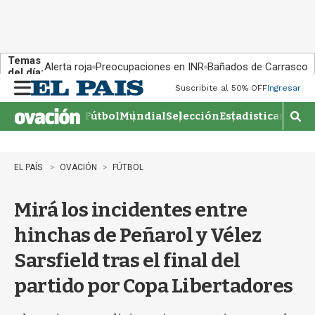
Temas
Alerta roja
Preocupaciones en INR
Bañados de Carrasco
del día:
Suscribite al 50% OFF
Ingresar
M
e
Fútbol
Mundial
Selección
Estadisticas
Agen
n
M
u
o
s
t
EL PAÍS
OVACIÓN
FÚTBOL
r
a
Mirá los incidentes entre
r
b
hinchas de Peñarol y Vélez
�
s
Sarsfield tras el final del
q
u
partido por Copa Libertadores
e
d