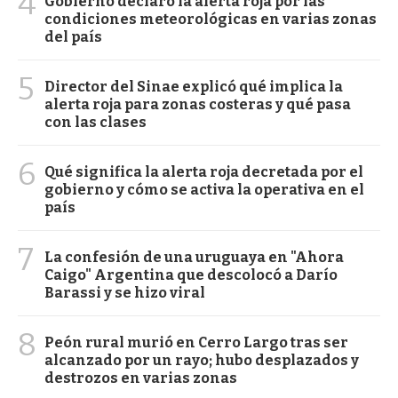
4
Gobierno declaró la alerta roja por las
condiciones meteorológicas en varias zonas
del país
5
Director del Sinae explicó qué implica la
alerta roja para zonas costeras y qué pasa
con las clases
6
Qué significa la alerta roja decretada por el
gobierno y cómo se activa la operativa en el
país
7
La confesión de una uruguaya en "Ahora
Caigo" Argentina que descolocó a Darío
Barassi y se hizo viral
8
Peón rural murió en Cerro Largo tras ser
alcanzado por un rayo; hubo desplazados y
destrozos en varias zonas