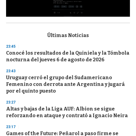
0
s
e
c
Últimas Noticias
o
n
23:45
d
Conocé los resultados de la Quiniela y la Tómbola
s
o
nocturna del jueves 6 de agosto de 2026
f
3
23:43
3
s
Uruguay cerró el grupo del Sudamericano
e
Femenino con derrota ante Argentina y jugará
c
por el quinto puesto
o
n
d
23:27
s
Altas y bajas de la Liga AUF: Albion se sigue
reforzando en ataque y contrató a Ignacio Neira
23:17
Games of the Future: Peñarol a paso firme se