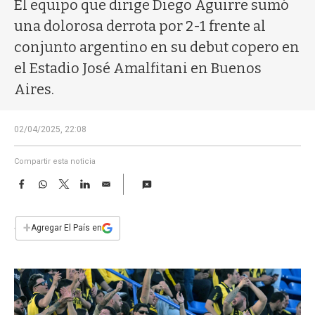
a
El equipo que dirige Diego Aguirre sumó
una dolorosa derrota por 2-1 frente al
conjunto argentino en su debut copero en
el Estadio José Amalfitani en Buenos
Aires.
02/04/2025, 22:08
Compartir esta noticia
F
W
T
L
E
a
h
w
i
m
c
a
i
n
a
e
t
t
k
i
+
Agregar El País en
b
s
t
e
l
o
A
e
d
o
p
r
I
k
p
n