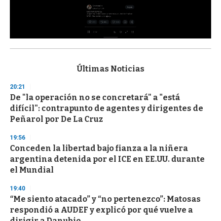
0
s
e
c
Últimas Noticias
o
n
20:21
d
De "la operación no se concretará" a "está
s
o
difícil": contrapunto de agentes y dirigentes de
f
Peñarol por De La Cruz
3
3
s
19:56
e
Conceden la libertad bajo fianza a la niñera
c
argentina detenida por el ICE en EE.UU. durante
o
n
el Mundial
d
s
19:40
“Me siento atacado” y “no pertenezco”: Matosas
respondió a AUDEF y explicó por qué vuelve a
dirigir a Danubio