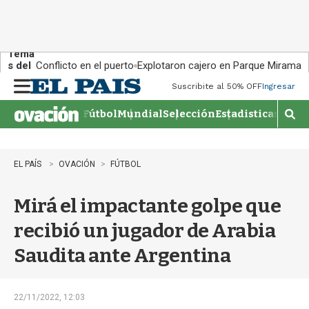
Tema
s del
Conflicto en el puerto
Explotaron cajero en Parque Miramar
día:
Suscribite al 50% OFF
Ingresar
M
e
Fútbol
Mundial
Selección
Estadisticas
Agen
n
M
u
o
s
t
EL PAÍS
OVACIÓN
FÚTBOL
r
a
Mirá el impactante golpe que
r
b
recibió un jugador de Arabia
�
s
Saudita ante Argentina
q
u
e
d
22/11/2022, 12:03