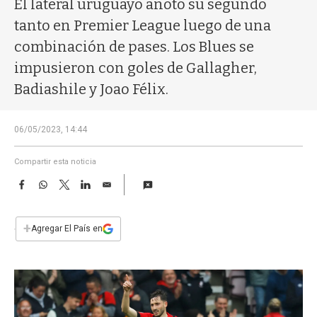
El lateral uruguayo anotó su segundo
a
tanto en Premier League luego de una
combinación de pases. Los Blues se
impusieron con goles de Gallagher,
Badiashile y Joao Félix.
06/05/2023, 14:44
Compartir esta noticia
F
W
T
L
E
a
h
w
i
m
c
a
i
n
a
e
t
t
k
i
+
Agregar El País en
b
s
t
e
l
o
A
e
d
o
p
r
I
k
p
n