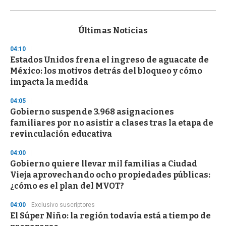
0
s
e
c
Últimas Noticias
o
n
04:10
d
Estados Unidos frena el ingreso de aguacate de
s
o
México: los motivos detrás del bloqueo y cómo
f
impacta la medida
3
3
s
04:05
e
Gobierno suspende 3.968 asignaciones
c
familiares por no asistir a clases tras la etapa de
o
n
revinculación educativa
d
s
04:00
Gobierno quiere llevar mil familias a Ciudad
Vieja aprovechando ocho propiedades públicas:
¿cómo es el plan del MVOT?
04:00
Exclusivo suscriptores
El Súper Niño: la región todavía está a tiempo de