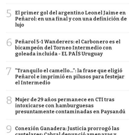
5
El primer gol del argentino Leonel Jaime en
Peñarol: en una final y con una definición de
lujo
6
Peñarol 5-1 Wanderers: el Carbonero es el
bicampeón del Torneo Intermedio con
goleada incluida - EL PAÍS Uruguay
7
"Tranquilo el camello...": la frase que eligió
Peñarol e imprimió en pilusos para festejar
el Intermedio
8
Mujer de 29 años permanece en CTI tras
intoxicarse con hamburguesas
presuntamente contaminadas en Paysandú
9
Conexión Ganadera: Justicia prorrogó las
cautelares; Cabral denunció amenazas y