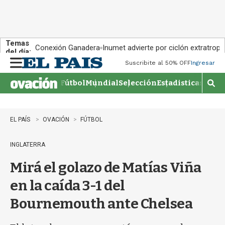
Temas
Conexión Ganadera
Inumet advierte por ciclón extratropi
del día:
Suscribite al 50% OFF
Ingresar
M
e
Fútbol
Mundial
Selección
Estadisticas
Agen
n
M
u
o
s
t
EL PAÍS
OVACIÓN
FÚTBOL
r
a
INGLATERRA
r
b
Mirá el golazo de Matías Viña
�
s
en la caída 3-1 del
q
u
Bournemouth ante Chelsea
e
d