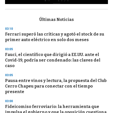
0
s
e
c
Últimas Noticias
o
n
03:10
d
Ferrari superó las críticas y agotó el stock de su
s
o
primer auto eléctrico en solo dos meses
f
3
03:05
3
s
Fauci, el científico que dirigió a EE.UU. ante el
e
Covid-19, podría ser condenado: las claves del
c
caso
o
n
d
03:05
s
Pausa entre vinos y lectura, la propuesta del Club
Cerro Chapeu para conectar con el tiempo
presente
03:00
Fideicomiso ferroviario: la herramienta que
impulsa el gobierno y que la oposición cuestiona