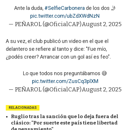
Ante la duda,
#SelfieCarbonera
de los dos 🤳
pic.twitter.com/ubZdXWdNzN
— PEÑAROL (@OficialCAP)
August 2, 2025
A su vez, el club publicó un video en el que el
delantero se refiere al tanto y dice: "Fue mío,
¿podés creer? Arrancar con un gol así es feo".
Lo que todos nos preguntábamos 😅
pic.twitter.com/ZusCq3plXM
— PEÑAROL (@OficialCAP)
August 2, 2025
RELACIONADAS
Ruglio tras la sanción que lo deja fuera del
clásico: "Por suerte este país tiene libertad
de pensamiento"