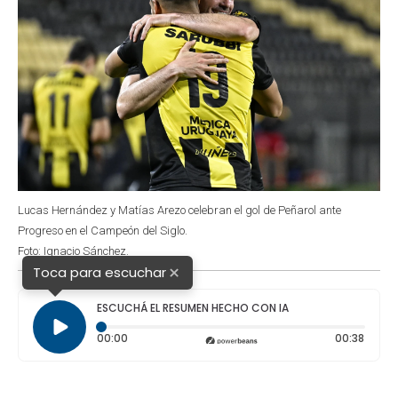
Lucas Hernández y Matías Arezo celebran el gol de Peñarol ante
Progreso en el Campeón del Siglo.
Foto: Ignacio Sánchez.
×
Toca para escuchar
ESCUCHÁ EL RESUMEN HECHO CON IA
Tiempo transcurrido: 0 segundos
Durac
00:00
00:38