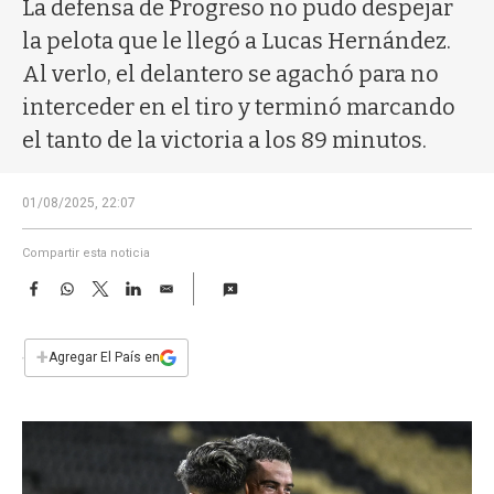
a
La defensa de Progreso no pudo despejar
la pelota que le llegó a Lucas Hernández.
Al verlo, el delantero se agachó para no
interceder en el tiro y terminó marcando
el tanto de la victoria a los 89 minutos.
01/08/2025, 22:07
Compartir esta noticia
F
W
T
L
E
a
h
w
i
m
c
a
i
n
a
e
t
t
k
i
+
Agregar El País en
b
s
t
e
l
o
A
e
d
o
p
r
I
k
p
n