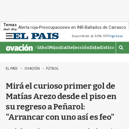
Temas
Alerta roja
Preocupaciones en INR
Bañados de Carrasco
del día:
Suscribite al 50% OFF
Ingresar
M
e
Fútbol
Mundial
Selección
Estadisticas
Agen
n
M
u
o
s
t
EL PAÍS
OVACIÓN
FÚTBOL
r
a
Mirá el curioso primer gol de
r
b
Matías Arezo desde el piso en
�
s
su regreso a Peñarol:
q
u
"Arrancar con uno así es feo"
e
d