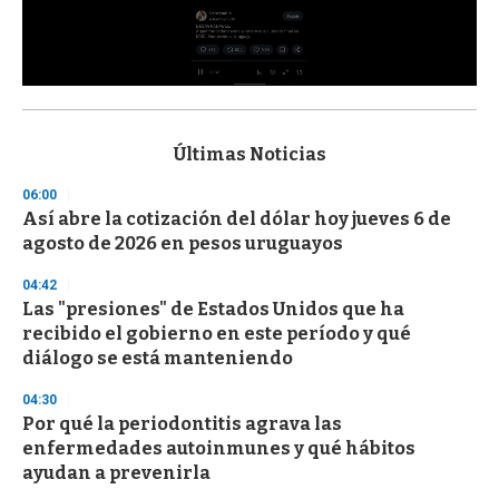
0
s
e
c
Últimas Noticias
o
n
06:00
d
Así abre la cotización del dólar hoy jueves 6 de
s
o
agosto de 2026 en pesos uruguayos
f
3
04:42
3
s
Las "presiones" de Estados Unidos que ha
e
recibido el gobierno en este período y qué
c
diálogo se está manteniendo
o
n
d
04:30
s
Por qué la periodontitis agrava las
enfermedades autoinmunes y qué hábitos
ayudan a prevenirla