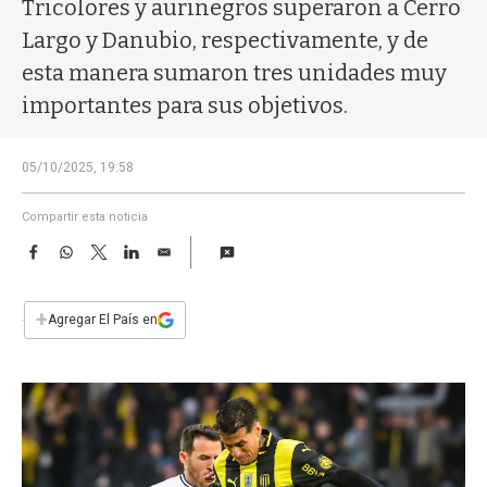
a
Tricolores y aurinegros superaron a Cerro
Largo y Danubio, respectivamente, y de
esta manera sumaron tres unidades muy
importantes para sus objetivos.
05/10/2025, 19:58
Compartir esta noticia
F
W
T
L
E
a
h
w
i
m
c
a
i
n
a
e
t
t
k
i
+
Agregar El País en
b
s
t
e
l
o
A
e
d
o
p
r
I
k
p
n