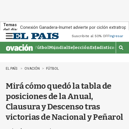
Temas
Conexión Ganadera
Inumet advierte por ciclón extratropi
del día:
Suscribite al 50% OFF
Ingresar
M
e
Fútbol
Mundial
Selección
Estadisticas
Agen
n
M
u
o
s
t
EL PAÍS
OVACIÓN
FÚTBOL
r
a
Mirá cómo quedó la tabla de
r
b
posiciones de la Anual,
�
s
Clausura y Descenso tras
q
u
victorias de Nacional y Peñarol
e
d