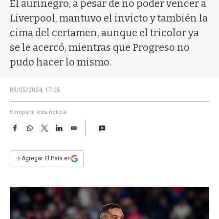
a
El aurinegro, a pesar de no poder vencer a
Liverpool, mantuvo el invicto y también la
cima del certamen, aunque el tricolor ya
se le acercó, mientras que Progreso no
pudo hacer lo mismo.
03/05/2024, 17:05
Compartir esta noticia
F
W
T
L
E
a
h
w
i
m
c
a
i
n
a
e
t
t
k
i
+
Agregar El País en
b
s
t
e
l
o
A
e
d
o
p
r
I
k
p
n