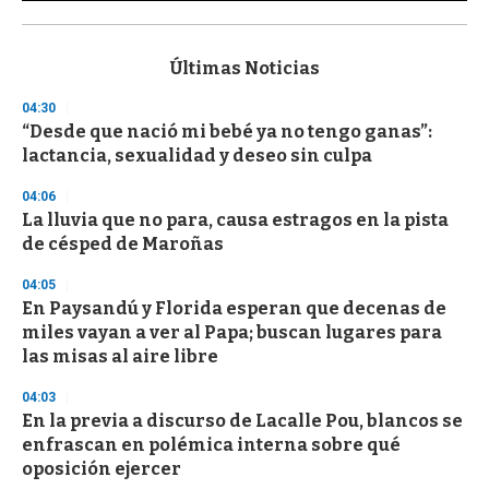
0
s
e
c
Últimas Noticias
o
n
04:30
d
“Desde que nació mi bebé ya no tengo ganas”:
s
o
lactancia, sexualidad y deseo sin culpa
f
3
04:06
3
s
La lluvia que no para, causa estragos en la pista
e
de césped de Maroñas
c
o
04:05
n
d
En Paysandú y Florida esperan que decenas de
s
miles vayan a ver al Papa; buscan lugares para
las misas al aire libre
04:03
En la previa a discurso de Lacalle Pou, blancos se
enfrascan en polémica interna sobre qué
oposición ejercer