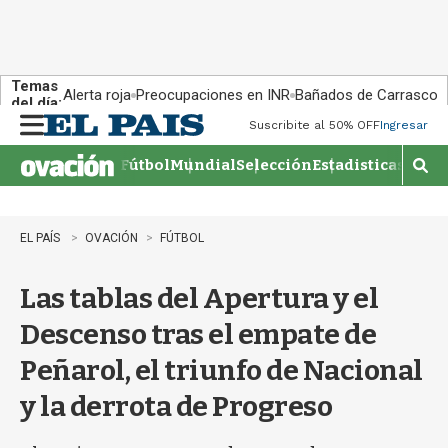
Temas
Alerta roja
Preocupaciones en INR
Bañados de Carrasco
del día:
Suscribite al 50% OFF
Ingresar
M
e
Fútbol
Mundial
Selección
Estadisticas
Agen
n
M
u
o
s
t
EL PAÍS
OVACIÓN
FÚTBOL
r
a
Las tablas del Apertura y el
r
b
Descenso tras el empate de
�
s
Peñarol, el triunfo de Nacional
q
u
y la derrota de Progreso
e
d