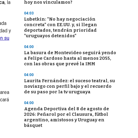
ca
, la
hoy nos vinculamos?
04:03
Lubetkin: "No hay negociación
gada
concreta" con EE.UU. y, si llegan
deportados, tendrán prioridad
dad y
"uruguayos detenidos"
en su
04:00
La basura de Montevideo seguirá yendo
a Felipe Cardoso hasta al menos 2055,
con las obras que prevé la IMM
04:00
Laurita Fernández: el suceso teatral, su
noviazgo con perfil bajo y el recuerdo
de su paso por la tv uruguaya
tarea
cará
04:00
Agenda Deportiva del 8 de agosto de
2026: Peñarol por el Clausura, fútbol
argentino, amistosos y Uruguay en
básquet