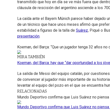
transmitido que hoy en día se ve más fuera que dent
cláusula de rescisión del argentino asciende a los 700
La caída ante el Bayern Múnich parece haber dejado u
de un técnico que hace unos meses afirmó que preferí
estabilidad a figuras de la talla de
Suárez
, Piqué o Bu
presentación
.
Koeman, del Barça: “Que un jugador tenga 32 años no 
MIRA TAMBIÉN
Koeman, del Barça: hay que “dar oportunidad a los jóv
La salida de Messi del equipo catalán, por cuestiones
de convencer al jugador más importante de su histori
levantar al equipo del pozo en el que se encuentra hu
RELACIONADAS
Mundo Deportivo confirma que Luis Suárez no piensa 
Mundo Deportivo confirma que Luis Suárez no piensa 