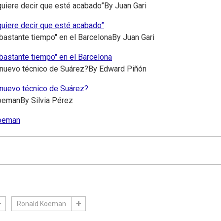
quiere decir que esté acabado”
By
Juan Gari
quiere decir que esté acabado”
 bastante tiempo" en el Barcelona
By
Juan Gari
 bastante tiempo" en el Barcelona
l nuevo técnico de Suárez?
By
Edward Piñón
l nuevo técnico de Suárez?
Koeman
By
Silvia Pérez
Koeman
Ronald Koeman