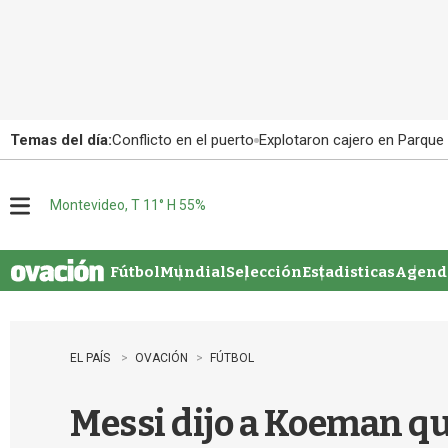
Temas del día:
Conflicto en el puerto
Explotaron cajero en Parque
Montevideo, T 11° H 55%
M
e
n
u
Fútbol
Mundial
Selección
Estadisticas
Agenda
EL PAÍS
OVACIÓN
FÚTBOL
Messi dijo a Koeman qu