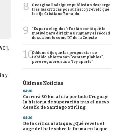
8
Georgina Rodríguez publicó un descargo
tras las críticas por su físico y reveló qué
le dijo Cristiano Ronaldo
9
“Es para elegidos”: Forlán contó qué lo
motivó para dirigir a Uruguay y el récord
de su abuelo como DT de la Celeste
AC1
,
10
Oddone dijo que las propuestas de
Cabildo Abierto son "contemplables",
pero requieren una "ley aparte"
én
y
Últimas Noticias
04:30
Correrá 50 km al día por todo Uruguay:
la historia de superación tras el nuevo
desafío de Santiago Stirling
04:30
De la crítica al ataque: ¿Qué revela el
auge del hate sobre la forma en la que