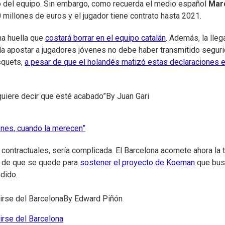
ro del equipo. Sin embargo, como recuerda el medio español
Mar
 millones de euros y el jugador tiene contrato hasta 2021.
na huella que
costará borrar en el equipo catalán
. Además, la lle
a apostar a jugadores jóvenes no debe haber transmitido seguri
squets,
a pesar de que el holandés matizó estas declaraciones 
quiere decir que esté acabado”
By
Juan Gari
enes, cuando la merecen”
 contractuales, sería complicada. El Barcelona acomete ahora la 
a de que se quede para
sostener el proyecto de Koeman
que bus
ndido.
irse del Barcelona
By
Edward Piñón
irse del Barcelona