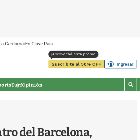
 a Cardama
En Clave País
Suscribite al 50% OFF
Ingresar
orts
Turf
Opinión
M
o
s
t
r
a
r
tro del Barcelona,
b
�