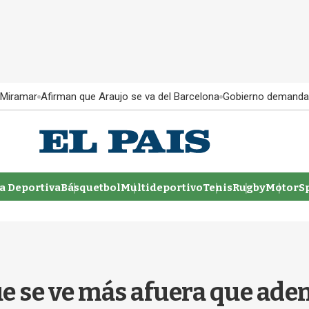
 Miramar
Afirman que Araujo se va del Barcelona
Gobierno demanda
 Deportiva
Básquetbol
Multideportivo
Tenis
Rugby
MotorSp
e se ve más afuera que aden