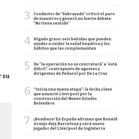
3
Conductor de "Subrayado" criticó el paro
de maestros y generó un fuerte debate:
"No tiene sentido"
4
Hígado graso: seis bebidas que pueden
ayudar a cuidar la salud hepática y los
hábitos que las complementan
5
De "la operación no se concretará" a "está
difícil": contrapunto de agentes y
dirigentes de Peñarol por De La Cruz
r su
6
“Inicia una nueva etapa”: la fecha clave
que anunció Liverpool por la
construcción del Nuevo Estadio
Belvedere
7
¡Bombazo! En España afirman que Ronald
Araujo deja Barcelona y será nuevo
jugador del Liverpool de Inglaterra