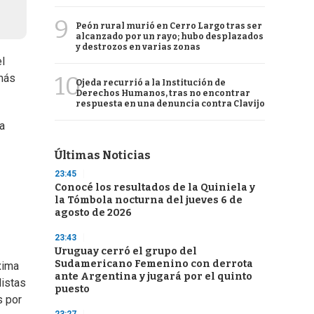
9
Peón rural murió en Cerro Largo tras ser
alcanzado por un rayo; hubo desplazados
y destrozos en varias zonas
l
10
"más
Ojeda recurrió a la Institución de
Derechos Humanos, tras no encontrar
respuesta en una denuncia contra Clavijo
a
Últimas Noticias
23:45
Conocé los resultados de la Quiniela y
la Tómbola nocturna del jueves 6 de
agosto de 2026
23:43
Uruguay cerró el grupo del
Sudamericano Femenino con derrota
xima
ante Argentina y jugará por el quinto
listas
puesto
s por