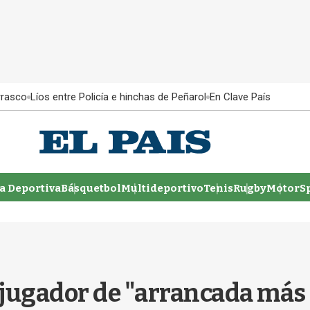
rrasco
Líos entre Policía e hinchas de Peñarol
En Clave País
 Deportiva
Básquetbol
Multideportivo
Tenis
Rugby
MotorSp
jugador de "arrancada más 