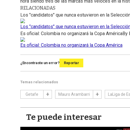
hora siendo tres de las marcas más veloces en la histo
RELACIONADAS
Los "candidatos" que nunca estuvieron en la Selecció
Los "candidatos" que nunca estuvieron en la Selecció
Es oficial: Colombia no organizará la Copa América
By
Es oficial: Colombia no organizará la Copa América
¿Encontraste un error?
Reportar
Temas relacionados
Getafe
Mauro Arambarri
LaLiga de E
Te puede interesar