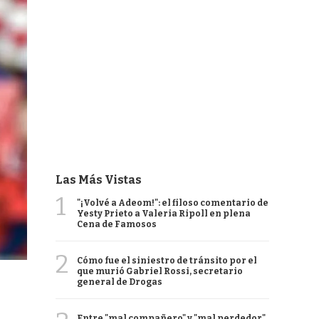
Las Más Vistas
1
"¡Volvé a Adeom!": el filoso comentario de
Yesty Prieto a Valeria Ripoll en plena
Cena de Famosos
2
Cómo fue el siniestro de tránsito por el
que murió Gabriel Rossi, secretario
general de Drogas
Entre "mal compañero" y "mal perdedor",