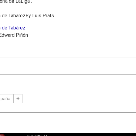
ria de LaLiga".
n de Tabárez
By
Luis Prats
n de Tabárez
Edward Piñón
spaña