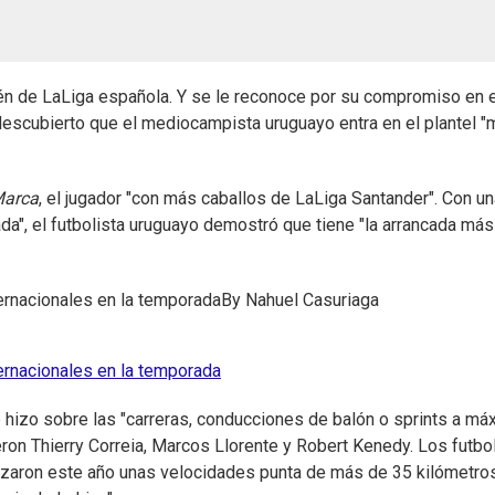
én de LaLiga española. Y se le reconoce por su compromiso en e
descubierto que el mediocampista uruguayo entra en el plantel 
arca
, el jugador "con más caballos de LaLiga Santander". Con un
a", el futbolista uruguayo demostró que tiene "la arrancada más
ernacionales en la temporada
By
Nahuel Casuriaga
ernacionales en la temporada
e hizo sobre las "carreras, conducciones de balón o sprints a má
eron Thierry Correia, Marcos Llorente y Robert Kenedy. Los futbo
anzaron este año unas velocidades punta de más de 35 kilómetro