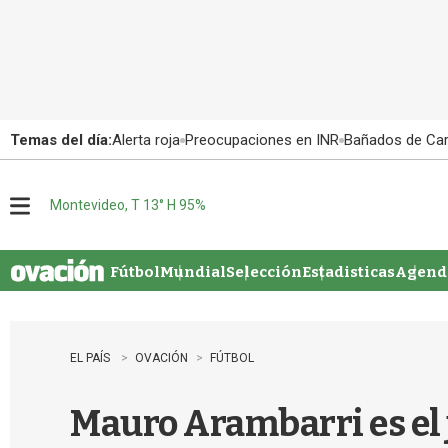
Temas del día:
Alerta roja
Preocupaciones en INR
Bañados de Ca
Montevideo, T 13° H 95%
M
e
n
u
Fútbol
Mundial
Selección
Estadisticas
Agenda
EL PAÍS
OVACIÓN
FÚTBOL
Mauro Arambarri es el 