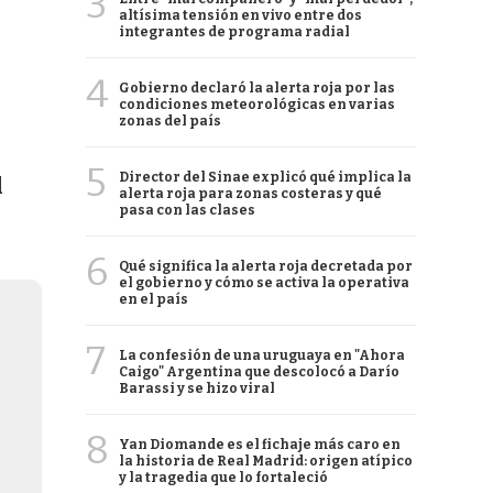
3
altísima tensión en vivo entre dos
integrantes de programa radial
4
Gobierno declaró la alerta roja por las
condiciones meteorológicas en varias
zonas del país
5
Director del Sinae explicó qué implica la
l
alerta roja para zonas costeras y qué
pasa con las clases
6
Qué significa la alerta roja decretada por
el gobierno y cómo se activa la operativa
en el país
7
La confesión de una uruguaya en "Ahora
Caigo" Argentina que descolocó a Darío
Barassi y se hizo viral
8
Yan Diomande es el fichaje más caro en
la historia de Real Madrid: origen atípico
y la tragedia que lo fortaleció